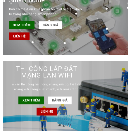
Smart home
Bạn có thể điều khiển toàn bộ thiết bị điện, điện
tử trong nhà bằng smartphone.
XEM THÊM
BẢNG GIÁ
LIÊN HỆ
THI CÔNG LẮP ĐẶT
MẠNG LAN WIFI
Tư vấn thi công hệ thống mạng nội bộ, hệ thống
mạng wifi công suất mạnh, wifi makerting.
XEM THÊM
BẢNG GIÁ
LIÊN HỆ