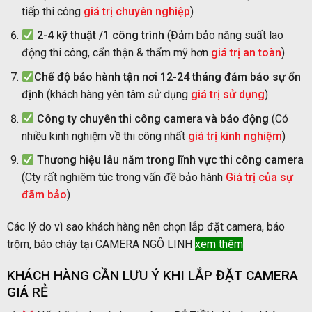
tiếp thi công
giá trị chuyên nghiệp
)
2-4 kỹ thuật /1 công trình
(Đảm bảo năng suất lao
động thi công, cẩn thận & thẩm mỹ hơn
giá trị an toàn
)
Chế độ bảo hành tận nơi 12-24 tháng
đảm bảo sự ổn
định
(khách hàng yên tâm sử dụng
giá trị sử dụng
)
Công ty chuyên thi công camera và báo động
(Có
nhiều kinh nghiệm về thi công nhất
giá trị kinh nghiệm
)
Thương hiệu lâu năm trong lĩnh vực thi công camera
(Cty rất nghiêm túc trong vấn đề bảo hành
Giá trị của sự
đãm bảo
)
Các lý do vì sao khách hàng nên chọn lắp đặt camera, báo
trộm, báo cháy tại CAMERA NGÔ LINH
xem thêm
KHÁCH HÀNG CẦN LƯU Ý KHI LẮP ĐẶT CAMERA
GIÁ RẺ