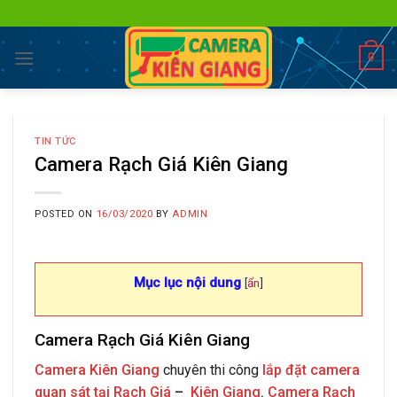
Skip
to
content
0
TIN TỨC
Camera Rạch Giá Kiên Giang
POSTED ON
16/03/2020
BY
ADMIN
Mục lục nội dung
[
ẩn
]
Camera Rạch Giá Kiên Giang
Camera Kiên Giang
chuyên thi công
lắp đặt camera
quan sát tại Rạch Giá
–
Kiên Giang
.
Camera Rạch