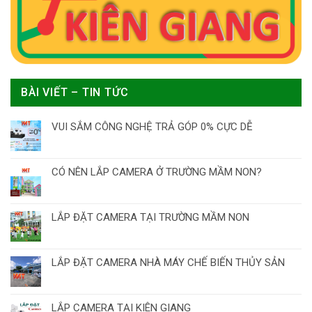
BÀI VIẾT – TIN TỨC
VUI SẮM CÔNG NGHỆ TRẢ GÓP 0% CỰC DỄ
CÓ NÊN LẮP CAMERA Ở TRƯỜNG MẦM NON?
LẮP ĐẶT CAMERA TẠI TRƯỜNG MẦM NON
LẮP ĐẶT CAMERA NHÀ MÁY CHẾ BIẾN THỦY SẢN
LẮP CAMERA TẠI KIÊN GIANG