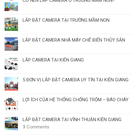
CÓ NÊN LẮP CAMERA Ở TRƯỜNG MẦM NON?
LẮP ĐẶT CAMERA TẠI TRƯỜNG MẦM NON
LẮP ĐẶT CAMERA NHÀ MÁY CHẾ BIẾN THỦY SẢN
LẮP CAMERA TẠI KIÊN GIANG
5 ĐƠN VỊ LẮP ĐẶT CAMERA UY TÍN TẠI KIÊN GIANG
LỢI ÍCH CỦA HỆ THỐNG CHỐNG TRỘM – BÁO CHÁY
LẮP ĐẶT CAMERA TẠI VĨNH THUẬN KIÊN GIANG
3
Comments