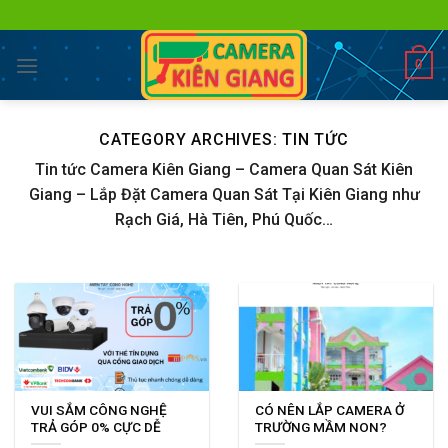
Skip
to
content
0
CATEGORY ARCHIVES:
TIN TỨC
Tin tức Camera Kiên Giang – Camera Quan Sát Kiên
Giang – Lắp Đặt Camera Quan Sát Tại Kiên Giang như
Rạch Giá, Hà Tiên, Phú Quốc…
VUI SẮM CÔNG NGHỆ
CÓ NÊN LẮP CAMERA Ở
TRẢ GÓP 0% CỰC DỄ
TRƯỜNG MẦM NON?