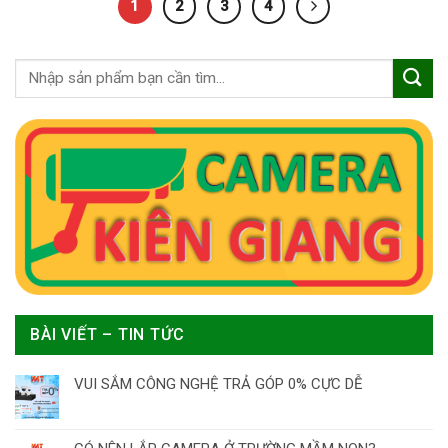
1
2
3
4
BÀI VIẾT – TIN TỨC
VUI SẮM CÔNG NGHỆ TRẢ GÓP 0% CỰC DỄ