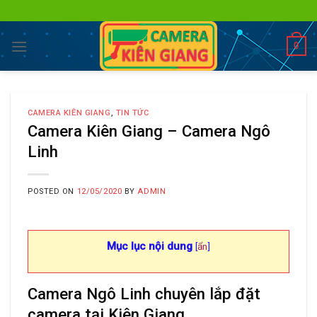
Skip
to
content
0
CAMERA KIÊN GIANG
,
TIN TỨC
Camera Kiên Giang – Camera Ngô
Linh
POSTED ON
12/05/2020
BY
ADMIN
Mục lục nội dung
[
ẩn
]
Camera Ngô Linh chuyên lắp đặt
camera tại Kiên Giang