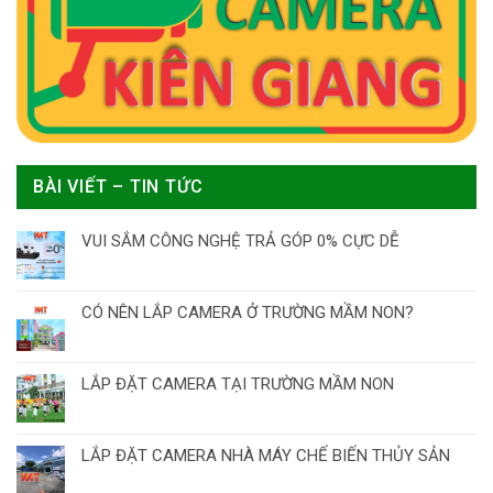
BÀI VIẾT – TIN TỨC
VUI SẮM CÔNG NGHỆ TRẢ GÓP 0% CỰC DỄ
CÓ NÊN LẮP CAMERA Ở TRƯỜNG MẦM NON?
LẮP ĐẶT CAMERA TẠI TRƯỜNG MẦM NON
LẮP ĐẶT CAMERA NHÀ MÁY CHẾ BIẾN THỦY SẢN