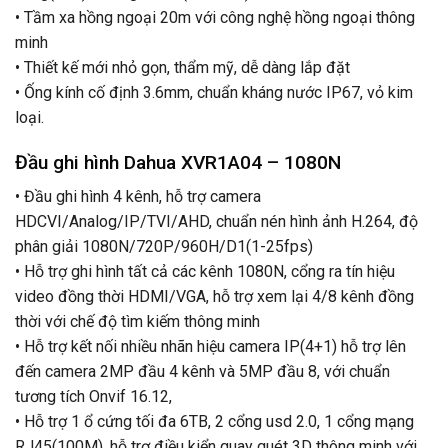
• Tầm xa hồng ngoại 20m với công nghệ hồng ngoại thông
minh
• Thiết kế mới nhỏ gọn, thẩm mỹ, dễ dàng lắp đặt
• Ống kính cố định 3.6mm, chuẩn kháng nước IP67, vỏ kim
loại.
Đầu ghi hình Dahua XVR1A04 – 1080N
• Đầu ghi hình 4 kênh, hỗ trợ camera
HDCVI/Analog/IP/TVI/AHD, chuẩn nén hình ảnh H.264, độ
phân giải 1080N/720P/960H/D1(1-25fps)
• Hỗ trợ ghi hình tất cả các kênh 1080N, cổng ra tín hiệu
video đồng thời HDMI/VGA, hỗ trợ xem lại 4/8 kênh đồng
thời với chế độ tìm kiếm thông minh
• Hỗ trợ kết nối nhiều nhãn hiệu camera IP(4+1) hỗ trợ lên
đến camera 2MP đầu 4 kênh và 5MP đầu 8, với chuẩn
tương tích Onvif 16.12,
• Hỗ trợ 1 ổ cứng tối đa 6TB, 2 cổng usd 2.0, 1 cổng mạng
RJ45(100M), hỗ trợ điều kiển quay quét 3D thông minh với