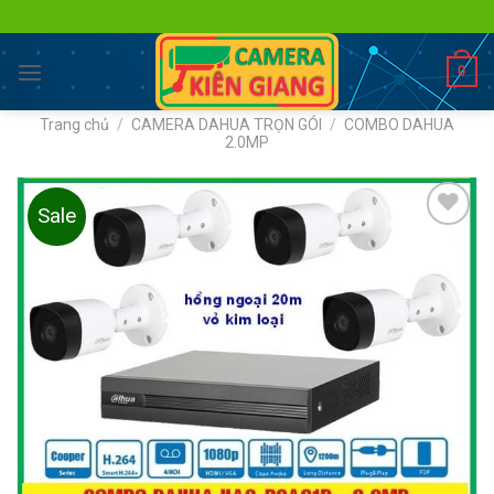
Skip
to
content
0
Trang chủ
/
CAMERA DAHUA TRỌN GÓI
/
COMBO DAHUA
2.0MP
Sale
Add to
wishlist