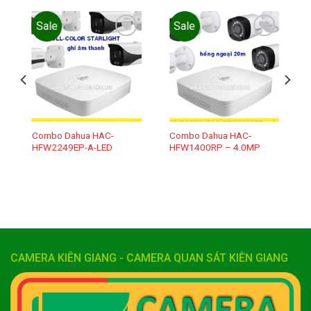
Sale
Sale
Add to
Add to
wishlist
wishlist
Combo Dahua HAC-
Combo Dahua HAC-
HFW2249EP-A-LED
HFW1400RP – 4.0MP
CAMERA KIÊN GIANG - CAMERA QUAN SÁT KIÊN GIANG