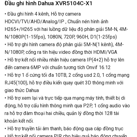
Đầu ghi hình Dahua XVR5104C-X1
• Đầu ghi hình 4 kênh, Hỗ trợ camera
HDCVI/TVI/AHD/Analog/IP , Chuẩn nén hình ảnh
H265+/H265 với hai luồng dữ liệu độ phân giải 5M-N, 4M-
N/1080P(1-15fps), 1080N, 720P, 960H, D1(1-25fps)
• Hỗ trợ ghi hình camera độ phân giải 5M-N(1 kênh), 4M-
N/1080P, cổng ra tín hiệu video đồng thời HDMI/VGA
• Hỗ trợ kết nối nhiều nhãn hiệu camera IP(4+2) hỗ trợ lên
đến camera 6MP với chuẩn tương tích Onvif 16.12
• Hỗ trợ 1 ổ cứng tối đa 10TB, 2 cổng usd 2.0, 1 cổng mạng
RJ45(100), hỗ trợ điều kiển quay quét 3D thông minh với
giao thức Dahua
• Hỗ trợ xem lại và trực tiếp qua mạng máy tính, thiết bị di
động, hỗ trợ cấu hình thông minh qua P2P, 1 cổng audio vào
ra hỗ trợ đàm thoại hai chiều, quản lý đồng thời 128 tài
khoản kết nối.
• Hỗ trợ truyền tải âm thanh, báo động qua cáp đồng trục
• Hỗ trợ kết nối camera PIR cho hiệu quả báo động chuyển