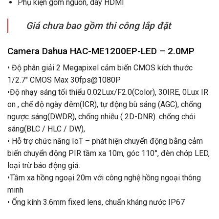
Phụ kiện gồm nguồn, dây HDMI
Giá chưa bao gồm thi công lắp đặt
Camera Dahua HAC-ME1200EP-LED – 2.0MP
• Độ phân giải 2 Megapixel cảm biến CMOS kích thước
1/2.7″ CMOS Max 30fps@1080P
•Độ nhạy sáng tối thiểu 0.02Lux/F2.0(Color), 30IRE, 0Lux IR
on , chế độ ngày đêm(ICR), tự động bù sáng (AGC), chống
ngược sáng(DWDR), chống nhiễu ( 2D-DNR). chống chói
sáng(BLC / HLC / DW),
• Hỗ trợ chức năng IoT – phát hiện chuyển động bằng cảm
biến chuyển động PIR tầm xa 10m, góc 110°, đèn chớp LED,
loại trừ báo động giả.
•Tầm xa hồng ngoại 20m với công nghệ hồng ngoại thông
minh
• Ống kính 3.6mm fixed lens, chuẩn kháng nước IP67