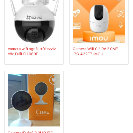
Add to
Add to
wishlist
wishlist
camera wifi ngoài trời ezviz
Camera Wifi Giá Rẻ 2.0MP
c8c FullHD1080P
IPC-A22EP-IMOU
Add to
wishlist
Camera IP Wifi 2.0MP IPC-