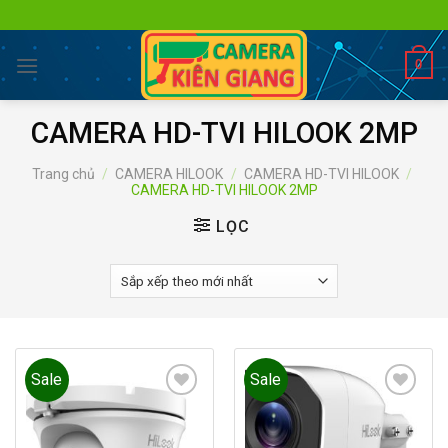
Skip
to
content
0
CAMERA HD-TVI HILOOK 2MP
Trang chủ
/
CAMERA HILOOK
/
CAMERA HD-TVI HILOOK
/
CAMERA HD-TVI HILOOK 2MP
LỌC
Sale
Sale
Add to
Add to
wishlist
wishlist