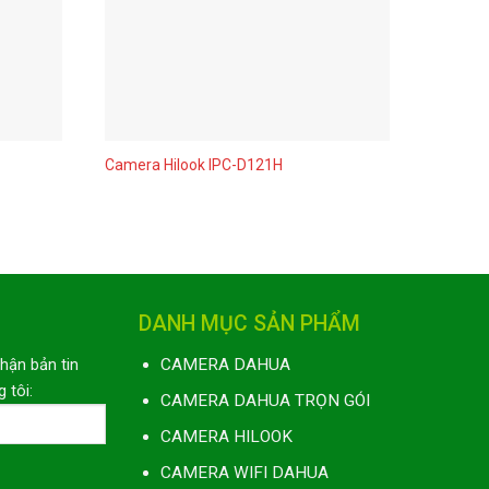
Camera Hilook IPC-D121H
Camera 
DANH MỤC SẢN PHẨM
nhận bản tin
CAMERA DAHUA
 tôi:
CAMERA DAHUA TRỌN GÓI
CAMERA HILOOK
CAMERA WIFI DAHUA