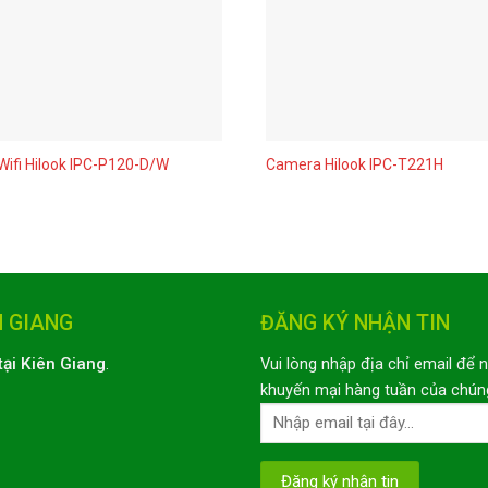
ifi Hilook IPC-P120-D/W
Camera Hilook IPC-T221H
N GIANG
ĐĂNG KÝ NHẬN TIN
tại Kiên Giang
.
Vui lòng nhập địa chỉ email để 
khuyến mại hàng tuần của chúng