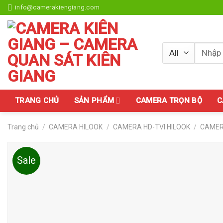
Skip
info@camerakiengiang.com
to
content
Tìm
kiếm:
TRANG CHỦ
SẢN PHẨM
CAMERA TRỌN BỘ
C
Trang chủ
/
CAMERA HILOOK
/
CAMERA HD-TVI HILOOK
/
CAMER
Sale
Add to
wishlist