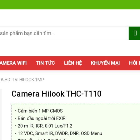
AMERA WIFI
TIN TỨC
LIÊN HỆ
KHUYẾN MẠI
HỎI
A HD-TVI HILOOK 1MP
Camera Hilook THC-T110
• Cảm biến 1 MP CMOS
• Bán cầu ngoài trời EXIR
• 20 m IR, ICR, 0.01 Lux/F1.2
• 12 VDC, Smart IR, DWDR, DNR, OSD Menu