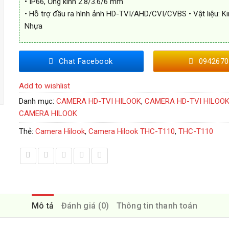
• IP66, Ống kính 2.8/3.6/6 mm
• Hỗ trợ đầu ra hình ảnh HD-TVI/AHD/CVI/CVBS • Vật liệu: Ki
Nhựa
Chat Facebook
0942670
Add to wishlist
Danh mục:
CAMERA HD-TVI HILOOK
,
CAMERA HD-TVI HILOOK
CAMERA HILOOK
Thẻ:
Camera Hilook
,
Camera Hilook THC-T110
,
THC-T110
Mô tả
Đánh giá (0)
Thông tin thanh toán