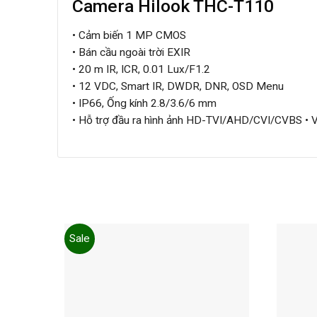
Camera Hilook THC-T110
• Cảm biến 1 MP CMOS
• Bán cầu ngoài trời EXIR
• 20 m IR, ICR, 0.01 Lux/F1.2
• 12 VDC, Smart IR, DWDR, DNR, OSD Menu
• IP66, Ống kính 2.8/3.6/6 mm
• Hỗ trợ đầu ra hình ảnh HD-TVI/AHD/CVI/CVBS • Vậ
Sale
Add to
wishlist