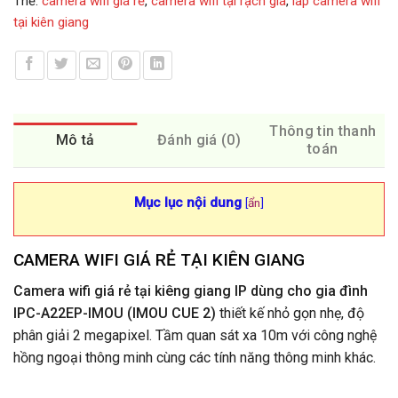
Thẻ:
camera wifi giá rẻ
,
camera wifi tại rạch giá
,
lắp camera wifi
tại kiên giang
Thông tin thanh
Mô tả
Đánh giá (0)
toán
Mục lục nội dung
[
ẩn
]
CAMERA WIFI GIÁ RẺ TẠI KIÊN GIANG
Camera wifi giá rẻ tại kiêng giang IP dùng cho gia đình
IPC-A22EP-IMOU (IMOU CUE 2)
thiết kế nhỏ gọn nhẹ, độ
phân giải 2 megapixel. Tầm quan sát xa 10m với công nghệ
hồng ngoại thông minh cùng các tính năng thông minh khác.