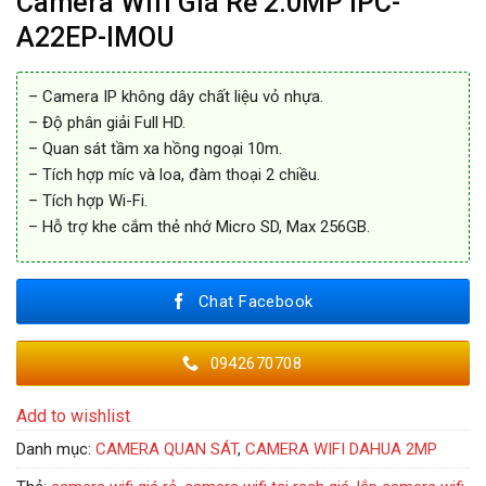
Camera Wifi Giá Rẻ 2.0MP IPC-
A22EP-IMOU
– Camera IP không dây chất liệu vỏ nhựa.
– Độ phân giải Full HD.
– Quan sát tầm xa hồng ngoại 10m.
– Tích hợp míc và loa, đàm thoại 2 chiều.
– Tích hợp Wi-Fi.
– Hỗ trợ khe cắm thẻ nhớ Micro SD, Max 256GB.
Chat Facebook
0942670708
Add to wishlist
Danh mục:
CAMERA QUAN SÁT
,
CAMERA WIFI DAHUA 2MP