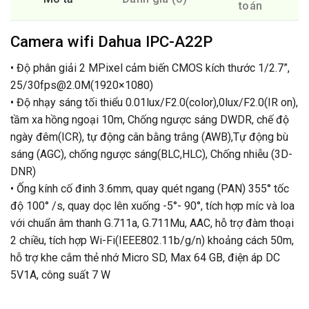
toán
Camera wifi Dahua IPC-A22P
• Độ phân giải 2 MPixel cảm biến CMOS kích thước 1/2.7”,
25/30fps@2.0M(1920×1080)
• Độ nhạy sáng tối thiểu 0.01lux/F2.0(color),0lux/F2.0(IR on),
tầm xa hồng ngoại 10m, Chống ngược sáng DWDR, chế độ
ngày đêm(ICR), tự động cân bằng trắng (AWB),Tự động bù
sáng (AGC), chống ngược sáng(BLC,HLC), Chống nhiễu (3D-
DNR)
• Ống kính cố đinh 3.6mm, quay quét ngang (PAN) 355° tốc
độ 100° /s, quay dọc lên xuống -5°- 90°, tích hợp míc và loa
với chuẩn âm thanh G.711a, G.711Mu, AAC, hỗ trợ đàm thoại
2 chiều, tích hợp Wi-Fi(IEEE802.11b/g/n) khoảng cách 50m,
hỗ trợ khe cắm thẻ nhớ Micro SD, Max 64 GB, điện áp DC
5V1A, công suất 7 W