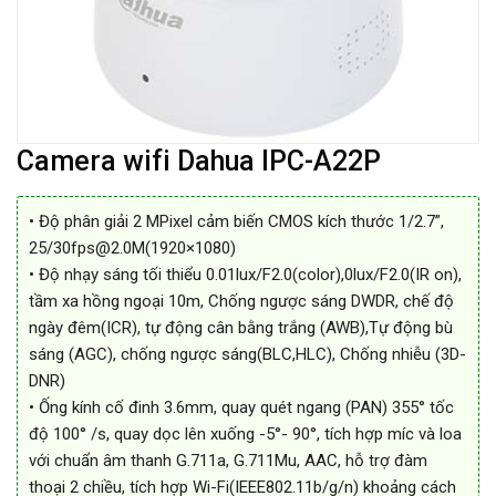
Camera wifi Dahua IPC-A22P
• Độ phân giải 2 MPixel cảm biến CMOS kích thước 1/2.7”,
25/30fps@2.0M(1920×1080)
• Độ nhạy sáng tối thiểu 0.01lux/F2.0(color),0lux/F2.0(IR on),
tầm xa hồng ngoại 10m, Chống ngược sáng DWDR, chế độ
ngày đêm(ICR), tự động cân bằng trắng (AWB),Tự động bù
sáng (AGC), chống ngược sáng(BLC,HLC), Chống nhiễu (3D-
DNR)
• Ống kính cố đinh 3.6mm, quay quét ngang (PAN) 355° tốc
độ 100° /s, quay dọc lên xuống -5°- 90°, tích hợp míc và loa
với chuẩn âm thanh G.711a, G.711Mu, AAC, hỗ trợ đàm
thoại 2 chiều, tích hợp Wi-Fi(IEEE802.11b/g/n) khoảng cách