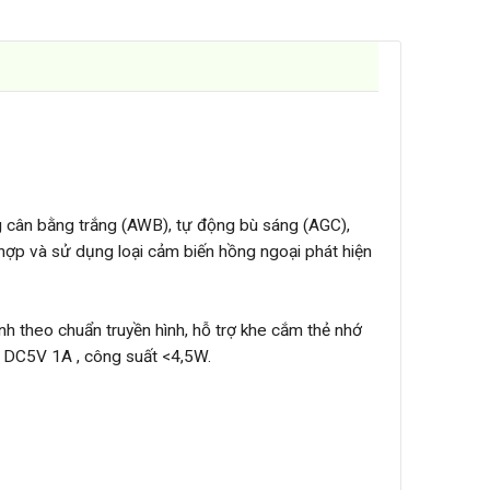
g cân bằng trắng (AWB), tự động bù sáng (AGC),
ợp và sử dụng loại cảm biến hồng ngoại phát hiện
nh theo chuẩn truyền hình, hỗ trợ khe cắm thẻ nhớ
p DC5V 1A , công suất <4,5W.