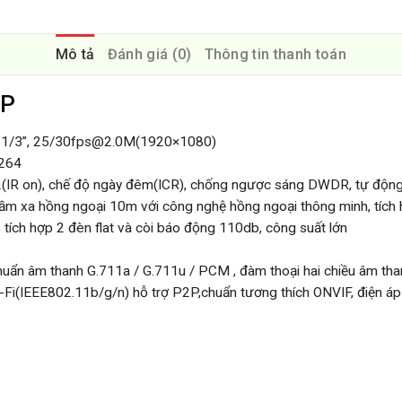
Mô tả
Đánh giá (0)
Thông tin thanh toán
EP
ớc 1/3”, 25/30fps@2.0M(1920×1080)
.264
F2.2(IR on), chế độ ngày đêm(ICR), chống ngược sáng DWDR, tự độn
m xa hồng ngoại 10m với công nghệ hồng ngoại thông minh, tích h
tích hợp 2 đèn flat và còi báo động 110db, công suất lớn
chuẩn âm thanh G.711a / G.711u / PCM , đàm thoại hai chiều âm tha
Wi-Fi(IEEE802.11b/g/n) hỗ trợ P2P,chuẩn tương thích ONVIF, điện á