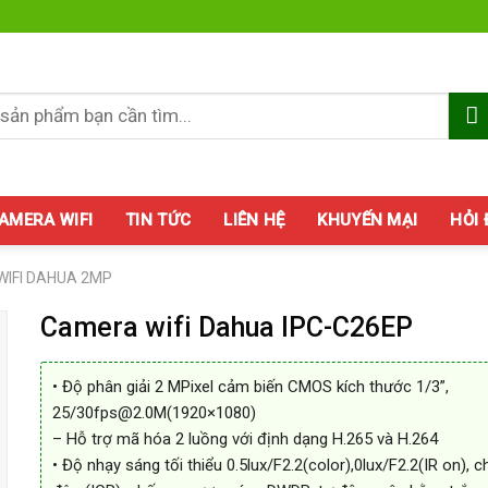
AMERA WIFI
TIN TỨC
LIÊN HỆ
KHUYẾN MẠI
HỎI
IFI DAHUA 2MP
Camera wifi Dahua IPC-C26EP
• Độ phân giải 2 MPixel cảm biến CMOS kích thước 1/3”,
25/30fps@2.0M(1920×1080)
– Hỗ trợ mã hóa 2 luồng với định dạng H.265 và H.264
• Độ nhạy sáng tối thiểu 0.5lux/F2.2(color),0lux/F2.2(IR on), 