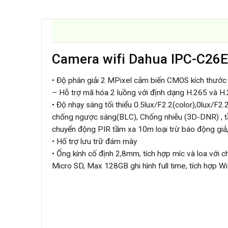
Camera wifi Dahua IPC-C26
• Độ phân giải 2 MPixel cảm biến CMOS kích thư
– Hỗ trợ mã hóa 2 luồng với định dạng H.265 và H
• Độ nhạy sáng tối thiểu 0.5lux/F2.2(color),0lux/
chống ngược sáng(BLC), Chống nhiễu (3D-DNR) , tầ
chuyển động PIR tầm xa 10m loại trừ báo động giả, 
• Hố trợ lưu trữ đám mây
• Ống kính cố định 2,8mm, tích hợp míc và loa với 
Micro SD, Max 128GB ghi hình full time, tích hợp 