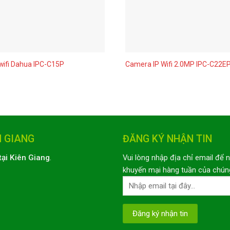
ifi Dahua IPC-C15P
Camera IP Wifi 2.0MP IPC-C22E
N GIANG
ĐĂNG KÝ NHẬN TIN
tại Kiên Giang
.
Vui lòng nhập địa chỉ email để 
khuyến mại hàng tuần của chúng