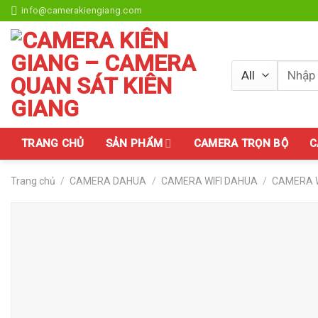
Skip
info@camerakiengiang.com
to
content
Tìm
kiếm:
TRANG CHỦ
SẢN PHẨM
CAMERA TRỌN BỘ
C
Trang chủ
/
CAMERA DAHUA
/
CAMERA WIFI DAHUA
/
CAMERA W
Add to
wishlist