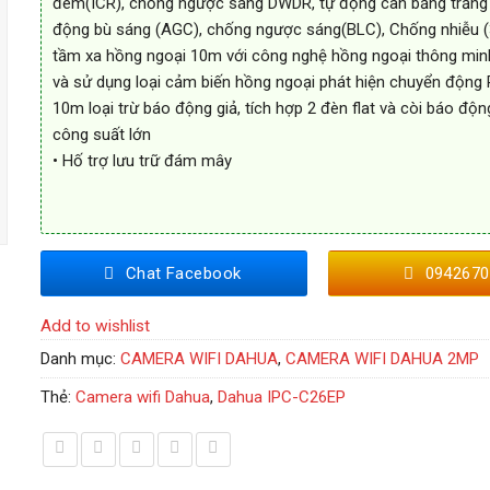
đêm(ICR), chống ngược sáng DWDR, tự động cân bằng trắng
động bù sáng (AGC), chống ngược sáng(BLC), Chống nhiễu (
tầm xa hồng ngoại 10m với công nghệ hồng ngoại thông minh
và sử dụng loại cảm biến hồng ngoại phát hiện chuyển động 
10m loại trừ báo động giả, tích hợp 2 đèn flat và còi báo độn
công suất lớn
• Hố trợ lưu trữ đám mây
Chat Facebook
0942670
Add to wishlist
Danh mục:
CAMERA WIFI DAHUA
,
CAMERA WIFI DAHUA 2MP
Thẻ:
Camera wifi Dahua
,
Dahua IPC-C26EP