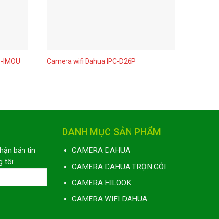
P-IMOU
Camera wifi Dahua IPC-D26P
Camera
DANH MỤC SẢN PHẨM
nhận bản tin
CAMERA DAHUA
 tôi:
CAMERA DAHUA TRỌN GÓI
CAMERA HILOOK
CAMERA WIFI DAHUA