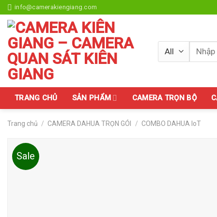
Skip
info@camerakiengiang.com
to
content
Tìm
kiếm:
TRANG CHỦ
SẢN PHẨM
CAMERA TRỌN BỘ
C
Trang chủ
/
CAMERA DAHUA TRỌN GÓI
/
COMBO DAHUA IoT
Sale
Add to
wishlist