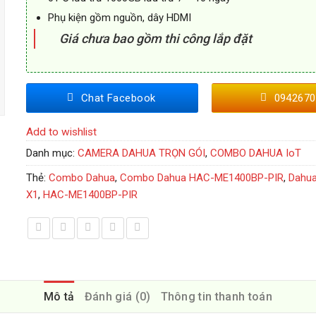
Phụ kiện gồm nguồn, dây HDMI
Giá chưa bao gồm thi công lắp đặt
Chat Facebook
0942670
Add to wishlist
Danh mục:
CAMERA DAHUA TRỌN GÓI
,
COMBO DAHUA IoT
Thẻ:
Combo Dahua
,
Combo Dahua HAC-ME1400BP-PIR
,
Dahu
X1
,
HAC-ME1400BP-PIR
Mô tả
Đánh giá (0)
Thông tin thanh toán