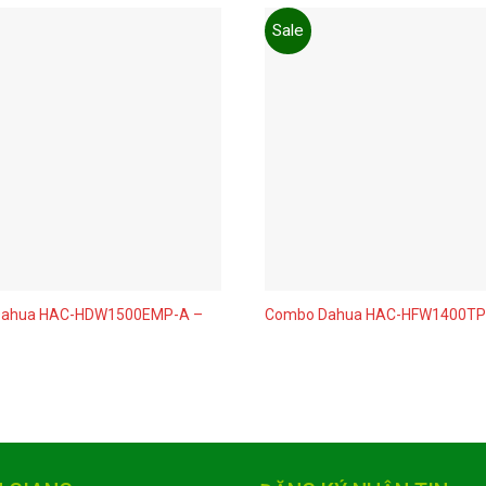
Sale
Add to
wishlist
Dahua HAC-HDW1500EMP-A –
Combo Dahua HAC-HFW1400TP 