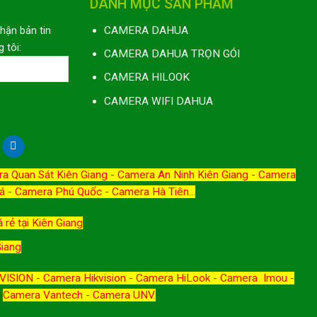
DANH MỤC SẢN PHẨM
nhận bản tin
CAMERA DAHUA
 tôi:
CAMERA DAHUA TRỌN GÓI
CAMERA HILOOK
CAMERA WIFI DAHUA
a Quan Sát Kiên Giang
-
Camera An Ninh Kiên Giang
-
Camera
á
-
Camera Phú Quốc
-
Camera Hà Tiên
...
 rẻ tại Kiên Giang
Giang
ISION - Camera Hikvision - Camera HiLook - Camera Imou -
Camera Vantech - Camera UNV.