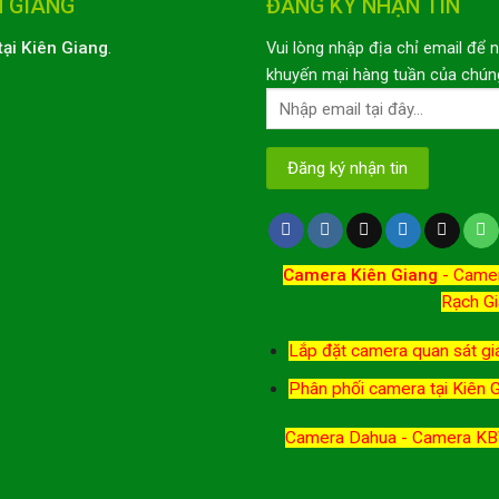
N GIANG
ĐĂNG KÝ NHẬN TIN
tại Kiên Giang
.
Vui lòng nhập địa chỉ email để 
khuyến mại hàng tuần của chúng
Camera Kiên Giang
-
Camer
Rạch Gi
Lắp đặt camera quan sát giá
Phân phối camera tại Kiên 
Camera Dahua - Camera KBV