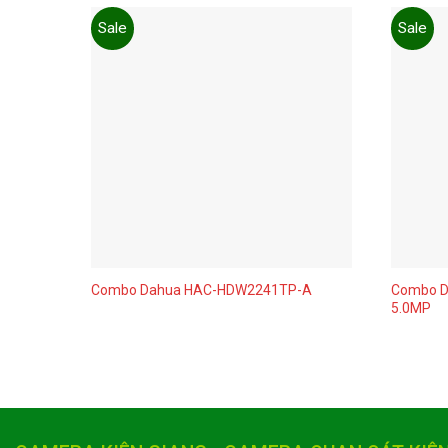
Sale
Sale
Add to
wishlist
Combo 
Combo Dahua HAC-HDW2241TP-A
5.0MP