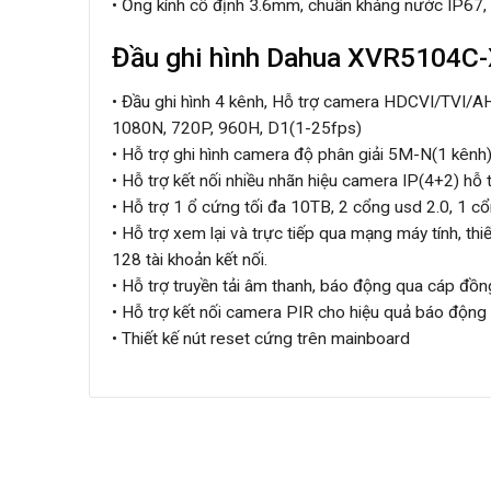
• Ống kính cố định 3.6mm, chuẩn kháng nước IP67, v
Đầu ghi hình Dahua XVR5104C
• Đầu ghi hình 4 kênh, Hỗ trợ camera HDCVI/TVI/A
1080N, 720P, 960H, D1(1-25fps)
• Hỗ trợ ghi hình camera độ phân giải 5M-N(1 kên
• Hỗ trợ kết nối nhiều nhãn hiệu camera IP(4+2) hỗ
• Hỗ trợ 1 ổ cứng tối đa 10TB, 2 cổng usd 2.0, 1 
• Hỗ trợ xem lại và trực tiếp qua mạng máy tính, thi
128 tài khoản kết nối.
• Hỗ trợ truyền tải âm thanh, báo động qua cáp đồn
• Hỗ trợ kết nối camera PIR cho hiệu quả báo độn
• Thiết kế nút reset cứng trên mainboard