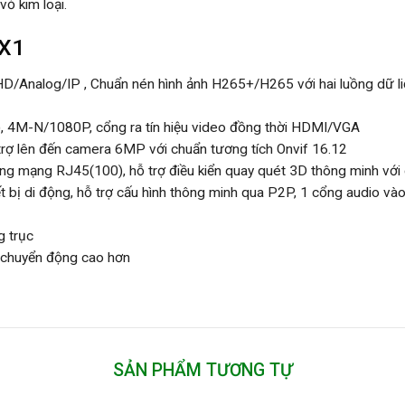
ỏ kim loại.
-X1
HD/Analog/IP , Chuẩn nén hình ảnh H265+/H265 với hai luồng dữ 
h), 4M-N/1080P, cổng ra tín hiệu video đồng thời HDMI/VGA
 trợ lên đến camera 6MP với chuẩn tương tích Onvif 16.12
cổng mạng RJ45(100), hỗ trợ điều kiển quay quét 3D thông minh với
ết bị di động, hỗ trợ cấu hình thông minh qua P2P, 1 cổng audio vào 
g trục
g chuyển động cao hơn
SẢN PHẨM TƯƠNG TỰ