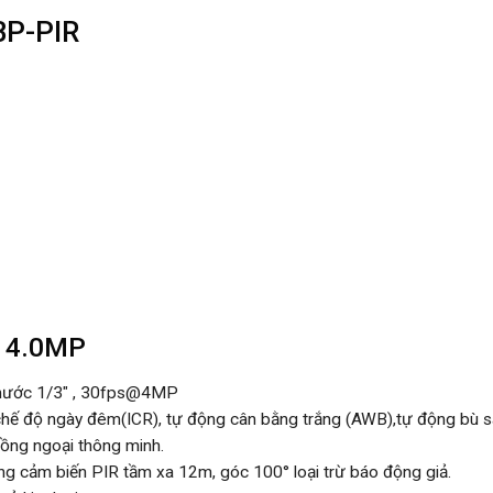
P-PIR
 4.0MP
thước 1/3″ , 30fps@4MP
, chế độ ngày đêm(ICR), tự động cân bằng trắng (AWB),tự động bù
ồng ngoại thông minh.
ng cảm biến PIR tầm xa 12m, góc 100° loại trừ báo động giả.