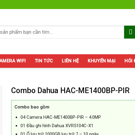
AMERA WIFI
TIN TỨC
LIÊN HỆ
KHUYẾN MẠI
HỎI
Combo Dahua HAC-ME1400BP-PIR
Combo bao gồm
04 Camera HAC-ME1400BP-PIR – 4.0MP
01 Đầu ghi hình Dahua XVR5104C-X1
01 Ổ lưu trữ 1000GB lưu trữ 7 – 10 ngày