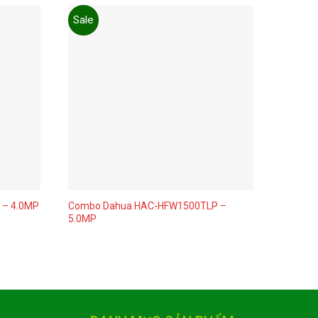
Sale
Sale
Add to
Add to
wishlist
wishlist
Combo Dahua HAC-HFW1500TLP –
– 4.0MP
Combo 
5.0MP