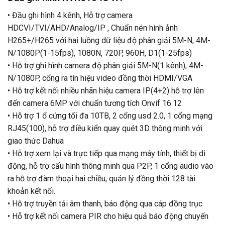
• Đầu ghi hình 4 kênh, Hỗ trợ camera
HDCVI/TVI/AHD/Analog/IP , Chuẩn nén hình ảnh
H265+/H265 với hai luồng dữ liệu độ phân giải 5M-N, 4M-
N/1080P(1-15fps), 1080N, 720P, 960H, D1(1-25fps)
• Hỗ trợ ghi hình camera độ phân giải 5M-N(1 kênh), 4M-
N/1080P, cổng ra tín hiệu video đồng thời HDMI/VGA
• Hỗ trợ kết nối nhiều nhãn hiệu camera IP(4+2) hỗ trợ lên
đến camera 6MP với chuẩn tương tích Onvif 16.12
• Hỗ trợ 1 ổ cứng tối đa 10TB, 2 cổng usd 2.0, 1 cổng mạng
RJ45(100), hỗ trợ điều kiển quay quét 3D thông minh với
giao thức Dahua
• Hỗ trợ xem lại và trực tiếp qua mạng máy tính, thiết bị di
động, hỗ trợ cấu hình thông minh qua P2P, 1 cổng audio vào
ra hỗ trợ đàm thoại hai chiều, quản lý đồng thời 128 tài
khoản kết nối.
• Hỗ trợ truyền tải âm thanh, báo động qua cáp đồng trục
• Hỗ trợ kết nối camera PIR cho hiệu quả báo động chuyển