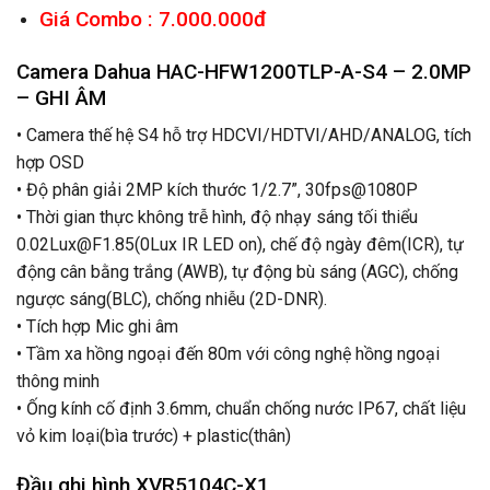
Giá Combo : 7.000.000đ
Camera Dahua HAC-HFW1200TLP-A-S4 – 2.0MP
– GHI ÂM
• Camera thế hệ S4 hỗ trợ HDCVI/HDTVI/AHD/ANALOG, tích
hợp OSD
• Độ phân giải 2MP kích thước 1/2.7”, 30fps@1080P
• Thời gian thực không trễ hình, độ nhạy sáng tối thiểu
0.02Lux@F1.85(0Lux IR LED on), chế độ ngày đêm(ICR), tự
động cân bằng trắng (AWB), tự động bù sáng (AGC), chống
ngược sáng(BLC), chống nhiễu (2D-DNR).
• Tích hợp Mic ghi âm
• Tầm xa hồng ngoại đến 80m với công nghệ hồng ngoại
thông minh
• Ống kính cố định 3.6mm, chuẩn chống nước IP67, chất liệu
vỏ kim loại(bìa trước) + plastic(thân)
Đầu ghi hình XVR5104C-X1