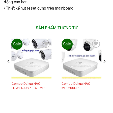
động cao hơn
• Thiết kế nút reset cứng trên mainboard
SẢN PHẨM TƯƠNG TỰ
Sale
Sale
Add to
Add to
wishlist
wishlist
Combo Dahua HAC-
Combo Dahua HAC-
HFW1400SP – 4.0MP
ME1200DP