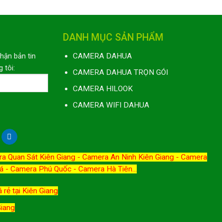
DANH MỤC SẢN PHẨM
nhận bản tin
CAMERA DAHUA
 tôi:
CAMERA DAHUA TRỌN GÓI
CAMERA HILOOK
CAMERA WIFI DAHUA
a Quan Sát Kiên Giang
-
Camera An Ninh Kiên Giang
-
Camera
á
-
Camera Phú Quốc
-
Camera Hà Tiên
...
 rẻ tại Kiên Giang
Giang