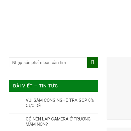
BÀI VIẾT – TIN TỨC
VUI SẮM CÔNG NGHỆ TRẢ GÓP 0%
CỰC DỄ
CÓ NÊN LẮP CAMERA Ở TRƯỜNG
MẦM NON?