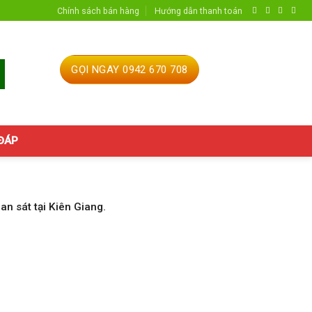
Chính sách bán hàng
Hướng dẫn thanh toán
GỌI NGAY 0942 670 708
 ĐÁP
n sát tại Kiên Giang.