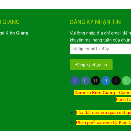
N GIANG
ĐĂNG KÝ NHẬN TIN
tại Kiên Giang
.
Vui lòng nhập địa chỉ email để 
khuyến mại hàng tuần của chúng
Camera Kiên Giang
-
Camer
Rạch Gi
Lắp đặt camera quan sát giá
Phân phối camera tại Kiên 