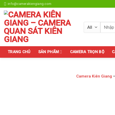
Skip
info@camerakiengiang.com
to
content
Tìm
kiếm:
TRANG CHỦ
SẢN PHẨM
CAMERA TRỌN BỘ
C
Camera Kiên Giang