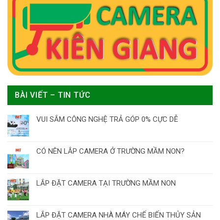
BÀI VIẾT – TIN TỨC
VUI SẮM CÔNG NGHỆ TRẢ GÓP 0% CỰC DỄ
CÓ NÊN LẮP CAMERA Ở TRƯỜNG MẦM NON?
LẮP ĐẶT CAMERA TẠI TRƯỜNG MẦM NON
LẮP ĐẶT CAMERA NHÀ MÁY CHẾ BIẾN THỦY SẢN