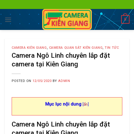
Skip
to
content
0
CAMERA KIÊN GIANG
,
CAMERA QUAN SÁT KIÊN GIANG
,
TIN TỨC
Camera Ngô Linh chuyên lắp đặt
camera tại Kiên Giang
POSTED ON
12/05/2020
BY
ADMIN
Mục lục nội dung
[
ẩn
]
Camera Ngô Linh chuyên lắp đặt
camera tại Kiên Giang