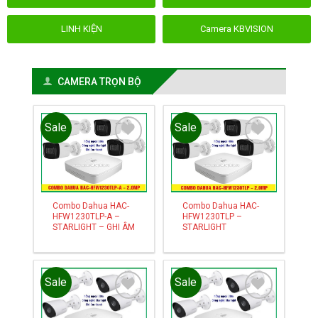
LINH KIỆN
Camera KBVISION
CAMERA TRỌN BỘ
Sale
Sale
Add to
Add to
wishlist
wishlist
Combo Dahua HAC-
Combo Dahua HAC-
HFW1230TLP-A –
HFW1230TLP –
STARLIGHT – GHI ÂM
STARLIGHT
Sale
Sale
Add to
Add to