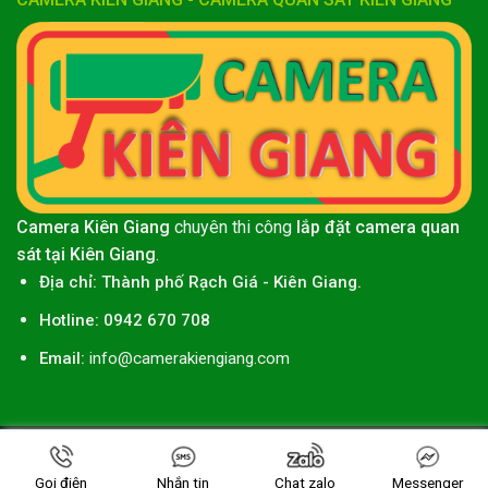
Camera Kiên Giang
chuyên thi công
lắp đặt camera quan
sát tại Kiên Giang
.
Địa chỉ:
Thành phố
Rạch Giá
-
Kiên Giang
.
Hotline: 0942 670 708
Email:
info@camerakiengiang.com
Thiết kế web
bởi
Miền Tây Công Nghệ
Copyright 2026 ©
CAMERA KIÊN GIANG
.
Gọi điện
Nhắn tin
Chat zalo
Messenger