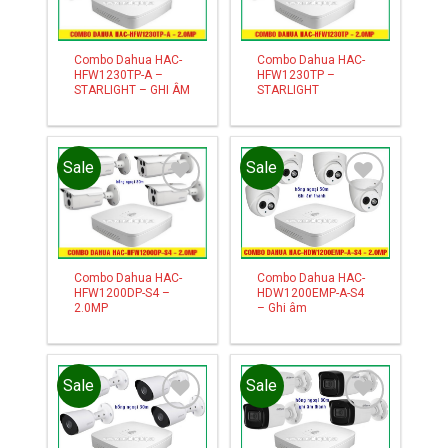
wishlist
wishlist
Combo Dahua HAC-
Combo Dahua HAC-
HFW1230TP-A –
HFW1230TP –
STARLIGHT – GHI ÂM
STARLIGHT
Sale
Sale
Add to
Add to
wishlist
wishlist
Combo Dahua HAC-
Combo Dahua HAC-
HFW1200DP-S4 –
HDW1200EMP-A-S4
2.0MP
– Ghi âm
Sale
Sale
Add to
Add to
wishlist
wishlist