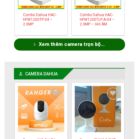
Combo Dahua HAC-
Combo Dahua HAC-
HFW1200TP-S4 –
HFW1200TLP-A-S4 –
2.0MP
2.0MP – GHI ÂM
Xem thêm camera trọn bộ...
CAMERA DAHUA
Add to
Add to
wishlist
wishlist