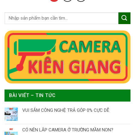
BÀI VIẾT – TIN TỨC
VUI SẮM CÔNG NGHỆ TRẢ GÓP 0% CỰC DỄ
CÓ NÊN LẮP CAMERA Ở TRƯỜNG MẦM NON?