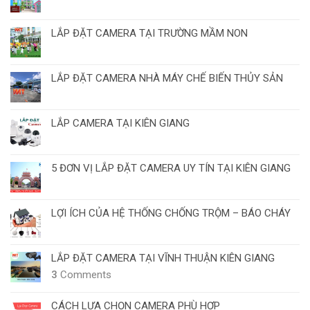
LẮP ĐẶT CAMERA TẠI TRƯỜNG MẦM NON
LẮP ĐẶT CAMERA NHÀ MÁY CHẾ BIẾN THỦY SẢN
LẮP CAMERA TẠI KIÊN GIANG
5 ĐƠN VỊ LẮP ĐẶT CAMERA UY TÍN TẠI KIÊN GIANG
LỢI ÍCH CỦA HỆ THỐNG CHỐNG TRỘM – BÁO CHÁY
LẮP ĐẶT CAMERA TẠI VĨNH THUẬN KIÊN GIANG
3
Comments
CÁCH LỰA CHỌN CAMERA PHÙ HỢP