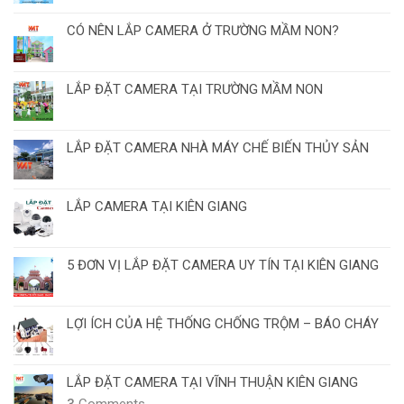
CÓ NÊN LẮP CAMERA Ở TRƯỜNG MẦM NON?
LẮP ĐẶT CAMERA TẠI TRƯỜNG MẦM NON
LẮP ĐẶT CAMERA NHÀ MÁY CHẾ BIẾN THỦY SẢN
LẮP CAMERA TẠI KIÊN GIANG
5 ĐƠN VỊ LẮP ĐẶT CAMERA UY TÍN TẠI KIÊN GIANG
LỢI ÍCH CỦA HỆ THỐNG CHỐNG TRỘM – BÁO CHÁY
LẮP ĐẶT CAMERA TẠI VĨNH THUẬN KIÊN GIANG
3
Comments