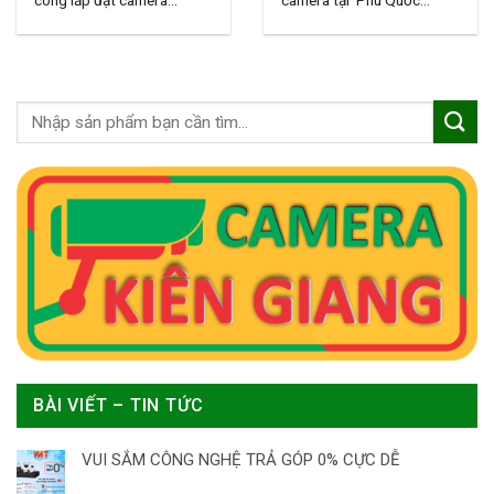
công lắp đặt camera...
camera tại Phú Quốc...
BÀI VIẾT – TIN TỨC
VUI SẮM CÔNG NGHỆ TRẢ GÓP 0% CỰC DỄ