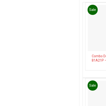
Sale
Combo D
B1A21P 
Sale