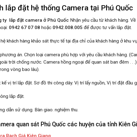
nh lắp đặt hệ thống Camera tại Phú Quốc
g ty lắp đặt camera ở Phú Quốc
Nhận yêu cầu từ khách hàng. Về nh
hoại:
0942 67 07 08
hoặc
0942.008.005
để được tư vấn lắp đặt.
n hệ khách hàng khảo sát thực tế tại địa chỉ của khách hàng ở khu 
 phương án. Chọn loại camera phù hợp với yêu cầu khách hàng. (Cam
ài trời chống nước. Camera hồng ngoại để quan sát ban đêm . . .).
trong vòng bao lâu).
t kế vị trí lắp đặt. Sơ đồ thi công dây. Vị trí lấy nguồn, Vị trí đặt đầu g
công lắp đặt.
ng dẫn sử dụng. Bàn giao. nghiệm thu.
amera quan sát Phú Quốc các huyện của tỉnh Kiên G
ra Rạch Giá Kiên Giang