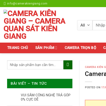
Skip
info@camerakiengiang.com
to
content
Tìm
kiếm:
TRANG CHỦ
SẢN PHẨM
CAMERA TRỌN BỘ
C
CAMERA KIÊN 
Camera
BÀI VIẾT – TIN TỨC
POSTED ON
17/
VUI SẮM CÔNG NGHỆ TRẢ GÓP
0% CỰC DỄ