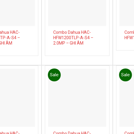
ahua HAC-
Combo Dahua HAC-
Comb
TP-A-S4 –
HFW1200TLP-A-S4 –
HFW1
GHI ÂM
2.0MP – GHI ÂM
Sale
Sale
Add to
Add to
wishlist
wishlist
ahua HAC-
Combo Dahua HAC-
Comb