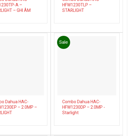
230TP-A –
HFW1230TLP –
LIGHT – GHI ÂM
STARLIGHT
Sale
Add to
Add to
wishlist
wishlist
o Dahua HAC-
Combo Dahua HAC-
1230EP – 2.0MP –
HFW1230DP – 2.0MP -
LIGHT
Starlight