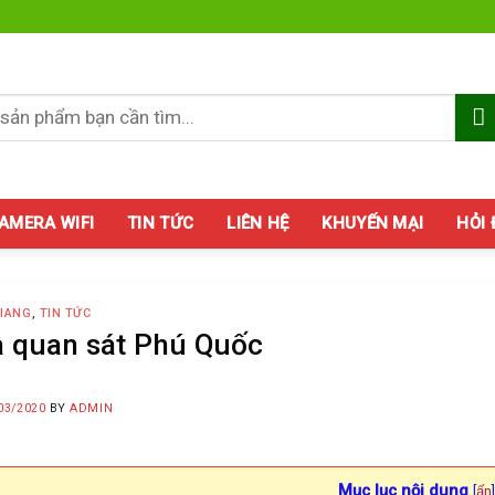
AMERA WIFI
TIN TỨC
LIÊN HỆ
KHUYẾN MẠI
HỎI
GIANG
,
TIN TỨC
 quan sát Phú Quốc
03/2020
BY
ADMIN
Mục lục nội dung
[
ẩn
]