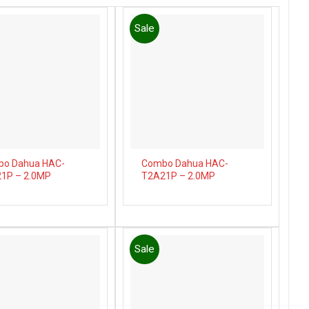
Sale
Add to
Add to
wishlist
wishlist
o Dahua HAC-
Combo Dahua HAC-
1P – 2.0MP
T2A21P – 2.0MP
Sale
Add to
Add to
wishlist
wishlist