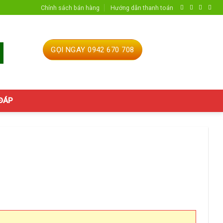
Chính sách bán hàng
Hướng dẫn thanh toán
GỌI NGAY 0942 670 708
 ĐÁP