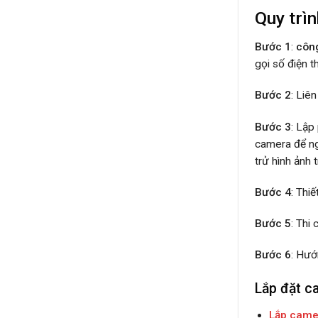
Quy trì
Bước 1
:
côn
gọi số điện t
Bước 2
: Liê
Bước 3
: Lập
camera để ngo
trử hình ảnh 
Bước 4
: Thiế
Bước 5
: Thi 
Bước 6
: Hướ
Lắp đặt c
Lắp came