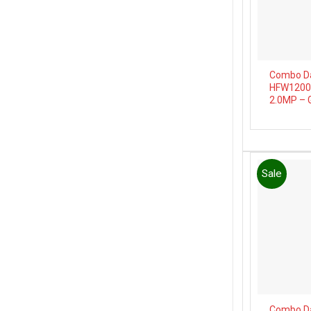
Combo D
HFW1200
2.0MP – 
Sale
Combo D