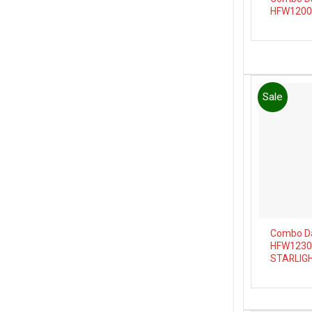
HFW1200
Sale
Combo D
HFW1230
STARLIGH