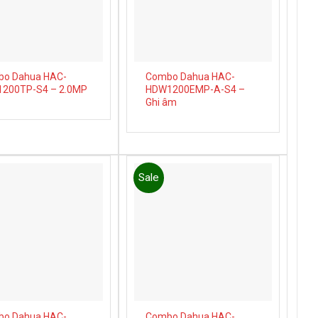
o Dahua HAC-
Combo Dahua HAC-
200TP-S4 – 2.0MP
HDW1200EMP-A-S4 –
Ghi âm
Sale
Add to
Add to
wishlist
wishlist
o Dahua HAC-
Combo Dahua HAC-