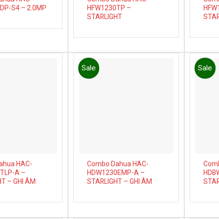
DP-S4 – 2.0MP
HFW1230TP –
HFW1
STARLIGHT
STAR
Sale
Sale
Add to
Add to
wishlist
wishlist
ahua HAC-
Combo Dahua HAC-
Comb
TLP-A –
HDW1230EMP-A –
HDBW
T – GHI ÂM
STARLIGHT – GHI ÂM
STAR