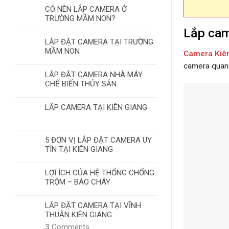
CÓ NÊN LẮP CAMERA Ở
TRƯỜNG MẦM NON?
Lắp cam
LẮP ĐẶT CAMERA TẠI TRƯỜNG
MẦM NON
Camera Kiê
camera quan s
LẮP ĐẶT CAMERA NHÀ MÁY
CHẾ BIẾN THỦY SẢN
LẮP CAMERA TẠI KIÊN GIANG
5 ĐƠN VỊ LẮP ĐẶT CAMERA UY
TÍN TẠI KIÊN GIANG
LỢI ÍCH CỦA HỆ THỐNG CHỐNG
TRỘM – BÁO CHÁY
LẮP ĐẶT CAMERA TẠI VĨNH
THUẬN KIÊN GIANG
3
Comments