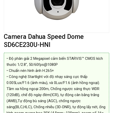
Camera Dahua Speed Dome
SD6CE230U-HNI
• Độ phân giải 2 Megapixel cảm biến STARVIS™ CMOS kích
thước 1/2.8″, 50/60fps@1080P
• Chuẩn nén hình ảnh H.265+
• Công nghệ Startlight với độ nhạy sáng cực thấp
0.005Lux/F1.6 (ảnh màu), và 0Lux/F1.6 (ảnh hồng ngoại).
Tầm xa hồng ngoại 200m, Chống ngược sáng thực WDR
(120dB), chế độ ngày đêm(ICR), tự động cân bằng trắng
(AWB),Tự động bù sáng (AGC), chống ngược
sáng(BLC,HLC), Chống nhiễu (3D-DNR), tự động lấy nét, ống