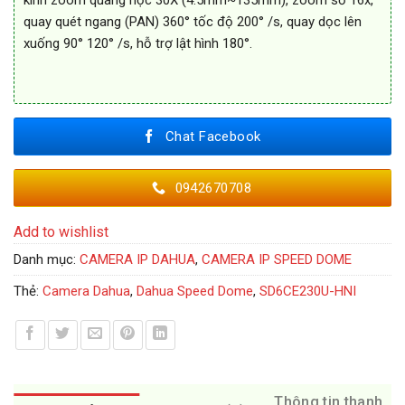
kính zoom quang học 30X (4.5mm~135mm), zoom số 16x,
quay quét ngang (PAN) 360° tốc độ 200° /s, quay dọc lên
xuống 90° 120° /s, hỗ trợ lật hình 180°.
Chat Facebook
0942670708
Add to wishlist
Danh mục:
CAMERA IP DAHUA
,
CAMERA IP SPEED DOME
Thẻ:
Camera Dahua
,
Dahua Speed Dome
,
SD6CE230U-HNI
Thông tin thanh