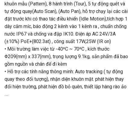
khuôn mẫu (Pattern), 8 hành trình (Tour), 5 tự động quét và
tự động quay(Auto Scan), (Auto Pan), hỗ trợ chạy lại các cài
đặt trước khi có thao tác điều khiển (Idle Motion),tích hợp 1
dây cắm míc, báo động 2 kênh vào 1 kênh ra , chuẩn chống
nước IP67 và chống va đập IK10. Điện áp AC 24V/3A
(±10%) PoE+(802.3at) , công suất 17W,25W (IR on)
• Môi trường làm việc từ -40ºC ~ 70ºC , kích thước
Φ209(mm) x 337(mm), trọng lượng 9.1kg, sản phẩm đã bao
gồm nguồn và chân đế đi kèm
• Hỗ trợ các tính năng thông minh: Auto tracking ( tự động
quay theo đối tượng), nhận diện khuôn mặt. phát hiện thay
đổi hiện trường, phát hiện đồ bỏ quên, thiết lập hàng rào ảo
….