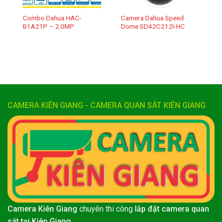
Combo Dahua HAC-
Camera Dahua Speed
B1A21P – 2.0MP
Dome SD42C212I-HC
CAMERA KIÊN GIANG - CAMERA QUAN SÁT KIÊN GIANG
Camera Kiên Giang
chuyên thi công
lắp đặt camera quan
sát tại Kiên Giang
.