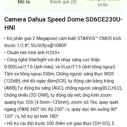
Mô tả
Đánh giá (0)
toán
Camera Dahua Speed Dome SD6CE230U-
HNI
• Độ phân giải 2 Megapixel cảm biến STARVIS™ CMOS kích
thước 1/2.8″, 50/60fps@1080P
• Chuẩn nén hình ảnh H.265+
• Công nghệ Startlight với độ nhạy sáng cực thấp
0.005Lux/F1.6 (ảnh màu), và 0Lux/F1.6 (ảnh hồng ngoại).
Tầm xa hồng ngoại 200m, Chống ngược sáng thực WDR
(120dB), chế độ ngày đêm(ICR), tự động cân bằng trắng
(AWB),Tự động bù sáng (AGC), chống ngược sáng(BLC,HLC),
Chống nhiễu (3D-DNR), tự động lấy nét, ống kính zoom
quang học 30X (4.5mm~135mm), zoom số 16x, quay quét
ngang (PAN) 360° tốc độ 200° /s, quay dọc lên xuống 90°
120° /s, hỗ trợ lật hình 180°.
• Hỗ trợ cài đặt trước 300 điểm với giao thức (DH-SD), 5