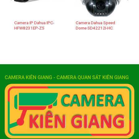
Camera IP Dahua IPC-
Camera Dahua Speed
HFW8231EP-Z5
Dome SD42212I-HC
CAMERA KIÊN GIANG - CAMERA QUAN SÁT KIÊN GIANG