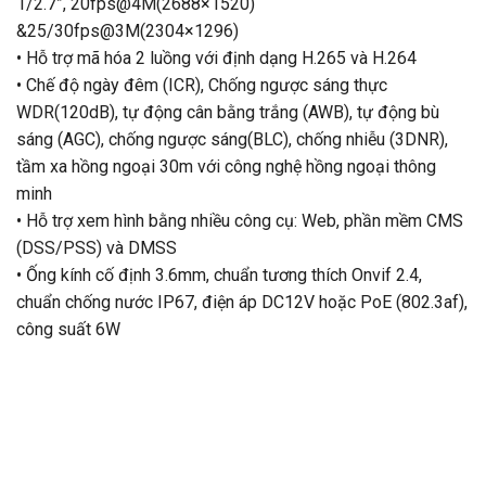
1/2.7”, 20fps@4M(2688×1520)
&25/30fps@3M(2304×1296)
• Hỗ trợ mã hóa 2 luồng với định dạng H.265 và H.264
• Chế độ ngày đêm (ICR), Chống ngược sáng thực
WDR(120dB), tự động cân bằng trắng (AWB), tự động bù
sáng (AGC), chống ngược sáng(BLC), chống nhiễu (3DNR),
tầm xa hồng ngoại 30m với công nghệ hồng ngoại thông
minh
• Hỗ trợ xem hình bằng nhiều công cụ: Web, phần mềm CMS
(DSS/PSS) và DMSS
• Ống kính cố định 3.6mm, chuẩn tương thích Onvif 2.4,
chuẩn chống nước IP67, điện áp DC12V hoặc PoE (802.3af),
công suất 6W