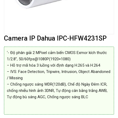
Camera IP Dahua IPC-HFW4231SP
‘- Độ phân giải 2 MPixel cảm biến CMOS Exmor kích thước
1/2.8”, 50/60fps@1080P(1920×1080)
– Hỗ trợ mã hóa 3 luồng với định dạng H.265 và H.264
– IVS: Face Detection, Tripwire, Intrusion, Object Abandoned
/ Missing
– Chống ngược sáng WDR(120dB), Chế độ Ngày Đêm ICR,
chống nhiễu hình ảnh 3DNR, Tự động cân bằng trắng AWB,
Tự động bù sáng AGC, Chống ngược sáng BLC