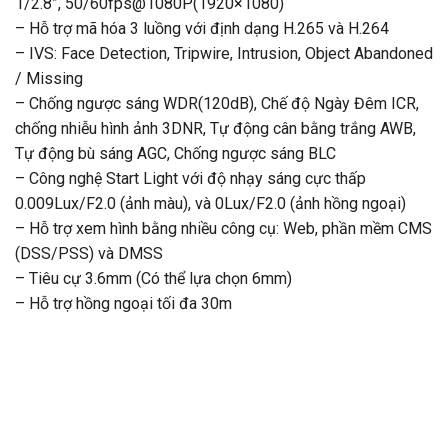
1/2.8”, 50/60fps@1080P(1920×1080)
– Hỗ trợ mã hóa 3 luồng với định dạng H.265 và H.264
– IVS: Face Detection, Tripwire, Intrusion, Object Abandoned
/ Missing
– Chống ngược sáng WDR(120dB), Chế độ Ngày Đêm ICR,
chống nhiễu hình ảnh 3DNR, Tự động cân bằng trắng AWB,
Tự động bù sáng AGC, Chống ngược sáng BLC
– Công nghệ Start Light với độ nhạy sáng cực thấp
0.009Lux/F2.0 (ảnh màu), và 0Lux/F2.0 (ảnh hồng ngoại)
– Hỗ trợ xem hình bằng nhiều công cụ: Web, phần mềm CMS
(DSS/PSS) và DMSS
– Tiêu cự 3.6mm (Có thể lựa chọn 6mm)
– Hỗ trợ hồng ngoại tối đa 30m