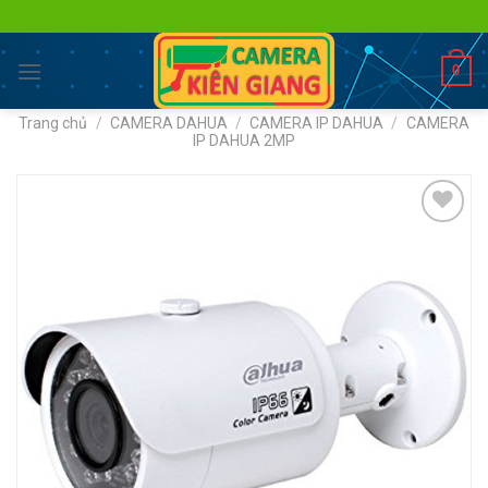
Skip
to
content
0
Trang chủ
/
CAMERA DAHUA
/
CAMERA IP DAHUA
/
CAMERA
IP DAHUA 2MP
Add to
wishlist