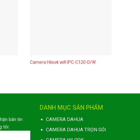
Camera Hilook wifi IPC-C120-D/W
Camera 
DANH MỤC SẢN PHẨM
nhận bản tin
CAMERA DAHUA
 tôi:
CAMERA DAHUA TRỌN GÓI