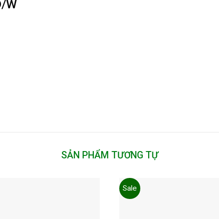
D/W
SẢN PHẨM TƯƠNG TỰ
Sale
Add to
wishlist