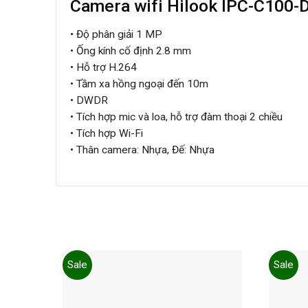
Camera wifi Hilook IPC-C100-
• Độ phân giải 1 MP
• Ống kính cố định 2.8 mm
• Hỗ trợ H.264
• Tầm xa hồng ngoại đến 10m
• DWDR
• Tích hợp mic và loa, hỗ trợ đàm thoại 2 chiều
• Tích hợp Wi-Fi
• Thân camera: Nhựa, Đế: Nhựa
Sale
Sale
Add to
wishlist