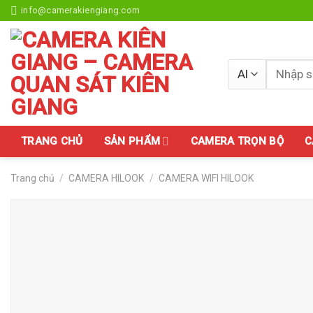
Skip
info@camerakiengiang.com
to
content
Tìm
kiếm:
TRANG CHỦ
SẢN PHẨM
CAMERA TRỌN BỘ
C
Trang chủ
/
CAMERA HILOOK
/
CAMERA WIFI HILOOK
Add to
wishlist