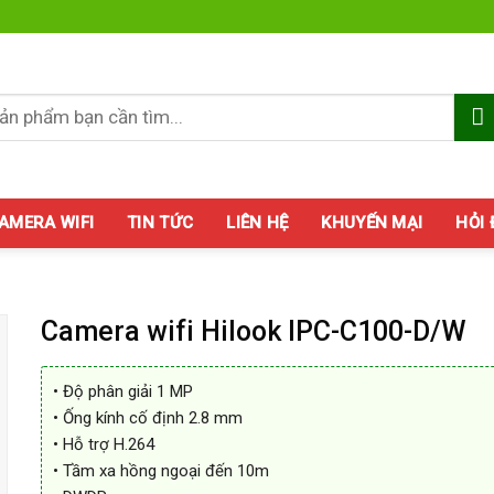
AMERA WIFI
TIN TỨC
LIÊN HỆ
KHUYẾN MẠI
HỎI
Camera wifi Hilook IPC-C100-D/W
• Độ phân giải 1 MP
• Ống kính cố định 2.8 mm
• Hỗ trợ H.264
• Tầm xa hồng ngoại đến 10m