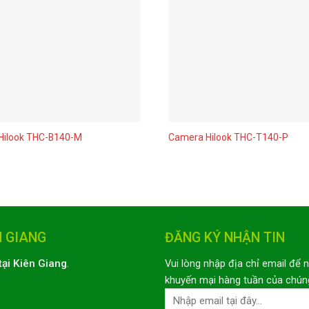
Hilook THC-B140-M
Camera Hilook THC-T140-P
N GIANG
ĐĂNG KÝ NHẬN TIN
tại Kiên Giang
.
Vui lòng nhập địa chỉ email để 
khuyến mại hàng tuần của chúng