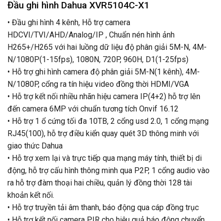
Đầu ghi hình Dahua XVR5104C-X1
• Đầu ghi hình 4 kênh, Hỗ trợ camera
HDCVI/TVI/AHD/Analog/IP , Chuẩn nén hình ảnh
H265+/H265 với hai luồng dữ liệu độ phân giải 5M-N, 4M-
N/1080P(1-15fps), 1080N, 720P, 960H, D1(1-25fps)
• Hỗ trợ ghi hình camera độ phân giải 5M-N(1 kênh), 4M-
N/1080P, cổng ra tín hiệu video đồng thời HDMI/VGA
• Hỗ trợ kết nối nhiều nhãn hiệu camera IP(4+2) hỗ trợ lên
đến camera 6MP với chuẩn tương tích Onvif 16.12
• Hỗ trợ 1 ổ cứng tối đa 10TB, 2 cổng usd 2.0, 1 cổng mạng
RJ45(100), hỗ trợ điều kiển quay quét 3D thông minh với
giao thức Dahua
• Hỗ trợ xem lại và trực tiếp qua mạng máy tính, thiết bị di
động, hỗ trợ cấu hình thông minh qua P2P, 1 cổng audio vào
ra hỗ trợ đàm thoại hai chiều, quản lý đồng thời 128 tài
khoản kết nối.
• Hỗ trợ truyền tải âm thanh, báo động qua cáp đồng trục
• Hỗ trợ kết nối camera PIR cho hiệu quả báo động chuyển