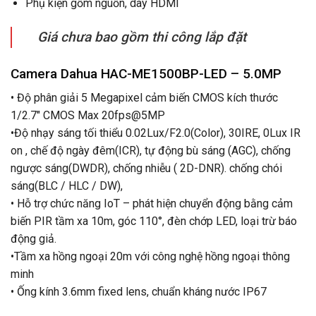
Phụ kiện gồm nguồn, dây HDMI
Giá chưa bao gồm thi công lắp đặt
Camera Dahua HAC-ME1500BP-LED – 5.0MP
• Độ phân giải 5 Megapixel cảm biến CMOS kích thước
1/2.7″ CMOS Max 20fps@5MP
•Độ nhạy sáng tối thiểu 0.02Lux/F2.0(Color), 30IRE, 0Lux IR
on , chế độ ngày đêm(ICR), tự động bù sáng (AGC), chống
ngược sáng(DWDR), chống nhiễu ( 2D-DNR). chống chói
sáng(BLC / HLC / DW),
• Hỗ trợ chức năng IoT – phát hiện chuyển động bằng cảm
biến PIR tầm xa 10m, góc 110°, đèn chớp LED, loại trừ báo
động giả.
•Tầm xa hồng ngoại 20m với công nghệ hồng ngoại thông
minh
• Ống kính 3.6mm fixed lens, chuẩn kháng nước IP67