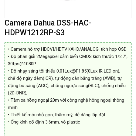
Camera Dahua DSS-HAC-
HDPW1212RP-S3
• Camera hỗ trợ HDCVI/HDTVI/AHD/ANALOG, tích hợp OSD
• Độ phân giải 2Megapixel cảm biến CMOS kích thước 1/2.7″,
30fps@1080P
• Độ nhạy sáng tối thiểu 0.01Lux@F1.85(0Lux IR LED on),
chế độ ngày đêm(ICR), tự động cân bằng trắng (AWB), tự
động bù sáng (AGC), chống ngược sáng(BLC), chống nhiễu
(2D-DNR),
• Tầm xa hồng ngoại 20m với công nghệ hồng ngoại thông
minh
• Thiết kế mới nhỏ gọn, thẩm mỹ, dễ dàng lắp đặt
• Ống kính cố định 3.6mm, vỏ plastic