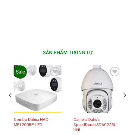
SẢN PHẨM TƯƠNG TỰ
Sale
Add to
Add to
wishlist
wishlist
Combo Dahua HAC-
Camera Dahua
ME1200BP-LED
SpeedDome SD6C225U-
HNI