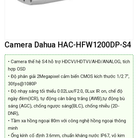
Camera Dahua HAC-HFW1200DP-S4
• Camera thế hệ S4 hỗ trợ HDCVI/HDTVI/AHD/ANALOG, tích
hợp OSD
• Độ phân giải 2Megapixel cảm biến CMOS kích thước 1/2.7″,
30fps@1080P
• Độ nhạy sáng tối thiểu 0.02Lux/F2.0, 0Lux IR on, chế độ
ngày đêm(ICR), tự động cân bằng trắng (AWB),tự động bù
sáng (AGC), chống ngược sáng(BLC), chống nhiễu (2D-
DNR),
• Tầm xa hồng ngoại 80m với công nghệ hồng ngoại thông
minh
• Ống kính cố định 3.6mm, chuẩn kháng nước IP67, vỏ kim