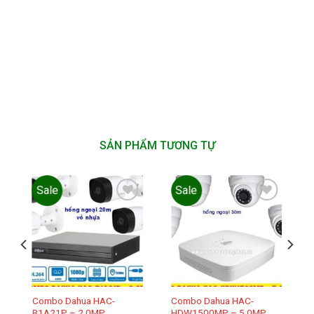
SẢN PHẨM TƯƠNG TỰ
Sale
Sale
Add to
Add to
wishlist
wishlist
Combo Dahua HAC-
Combo Dahua HAC-
B1A21P – 2.0MP
HDW1500MP – 5.0MP