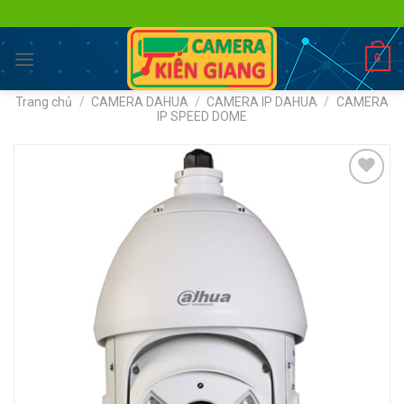
Skip
to
content
0
Trang chủ
/
CAMERA DAHUA
/
CAMERA IP DAHUA
/
CAMERA
IP SPEED DOME
Add to
wishlist