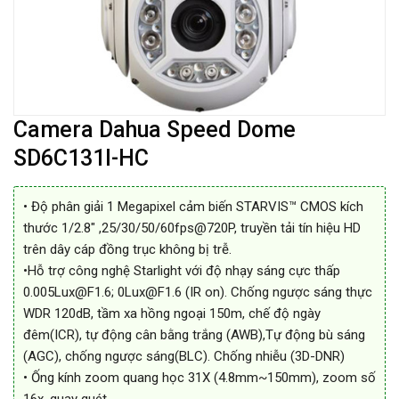
Camera Dahua Speed Dome
SD6C131I-HC
• Độ phân giải 1 Megapixel cảm biến STARVIS™ CMOS kích
thước 1/2.8″ ,25/30/50/60fps@720P, truyền tải tín hiệu HD
trên dây cáp đồng trục không bị trễ.
•Hỗ trợ công nghệ Starlight với độ nhạy sáng cực thấp
0.005Lux@F1.6; 0Lux@F1.6 (IR on). Chống ngược sáng thực
WDR 120dB, tầm xa hồng ngoại 150m, chế độ ngày
đêm(ICR), tự động cân bằng trắng (AWB),Tự động bù sáng
(AGC), chống ngược sáng(BLC). Chống nhiễu (3D-DNR)
• Ống kính zoom quang học 31X (4.8mm~150mm), zoom số