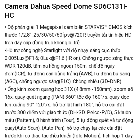
Camera Dahua Speed Dome SD6C131I-
HC
• Độ phân giải 1 Megapixel cảm biến STARVIS™ CMOS kích
thước 1/2.8″ ,25/30/50/60fps@720P, truyền tải tín hiệu HD
trên dây cáp đồng trục không bị trễ.
•Hỗ trợ công nghệ Starlight với độ nhạy sáng cực thấp
0.005Lux@F1.6; 0Lux@F1.6 (IR on). Chống ngược sáng thực
WDR 120dB, tầm xa hồng ngoại 150m, chế độ ngày
đêm(ICR), tự động cân bằng trắng (AWB),Tự động bù sáng
(AGC), chống ngược sáng(BLC). Chống nhiễu (3D-DNR)
• Ống kính zoom quang học 31X (4.8mm~150mm), zoom số
16x, quay quét ngang (PAN) 360° tốc độ 160°/s, quay dọc
lên xuống 90° 120°/s, hỗ trợ lật hình 180°, hỗ trợ cài đặt
trước 300 điểm với giao thức (DH-SD, Pelco-P/D), 5 khuôn
mẫu (Pattern), 8 hành trình (Tour), 5 tự động quét và tự động
quay(Auto Scan), (Auto Pan), hỗ trợ chạy lại các cài đặt
trước khi có thao tác điều khiển (Idle Motion), tích hợp 1 dây