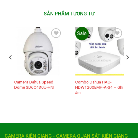
SẢN PHẨM TƯƠNG TỰ
Sale
Add to
Add to
wishlist
wishlist
Camera Dahua Speed
Combo Dahua HAC-
Dome SD6C430U-HNI
HDW1200EMP-A-S4 – Ghi
âm
CAMERA KIÊN GIANG - CAMERA QUAN SÁT KIÊN GIANG