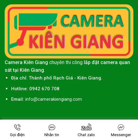
Camera Kiên Giang
chuyên thi công
lắp đặt camera quan
sát tại Kiên Giang
.
Địa chỉ:
Thành phố
Rạch Giá
-
Kiên Giang
.
Hotline: 0942 670 708
Email:
info@camerakiengiang.com
Thiết kế web
bởi
Miền Tây Công Nghệ
Copyright 2026 ©
CAMERA KIÊN GIANG
.
Gọi điện
Nhắn tin
Chat zalo
Messenger