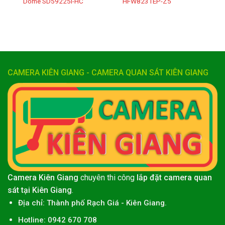
Dome SD59225I-HC
HFW8231EP-Z5
CAMERA KIÊN GIANG - CAMERA QUAN SÁT KIÊN GIANG
Camera Kiên Giang
chuyên thi công
lắp đặt camera quan
sát tại Kiên Giang
.
Địa chỉ:
Thành phố
Rạch Giá
-
Kiên Giang
.
Hotline: 0942 670 708