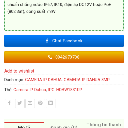
chuẩn chống nước IP67, IK10, điện áp DC12V hoặc PoE
(802.3af), công suất 7.8W
Chat Facebook
0942670708
Add to wishlist
Danh mục:
CAMERA IP DAHUA
,
CAMERA IP DAHUA 8MP
Thẻ:
Camera IP Dahua
,
IPC-HDBW1831RP
Thông tin thanh
Mô tả
Đánh giá (0)