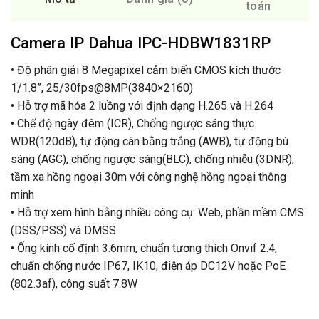
toán
Camera IP Dahua IPC-HDBW1831RP
• Độ phân giải 8 Megapixel cảm biến CMOS kích thước
1/1.8”, 25/30fps@8MP(3840×2160)
• Hỗ trợ mã hóa 2 luồng với định dạng H.265 và H.264
• Chế độ ngày đêm (ICR), Chống ngược sáng thực
WDR(120dB), tự động cân bằng trắng (AWB), tự động bù
sáng (AGC), chống ngược sáng(BLC), chống nhiễu (3DNR),
tầm xa hồng ngoại 30m với công nghệ hồng ngoại thông
minh
• Hỗ trợ xem hình bằng nhiều công cụ: Web, phần mềm CMS
(DSS/PSS) và DMSS
• Ống kính cố định 3.6mm, chuẩn tương thích Onvif 2.4,
chuẩn chống nước IP67, IK10, điện áp DC12V hoặc PoE
(802.3af), công suất 7.8W