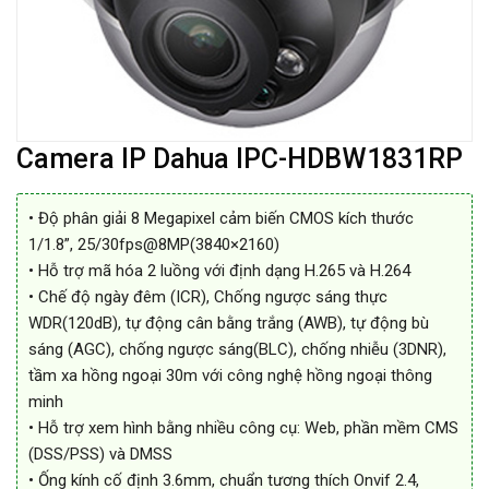
Camera IP Dahua IPC-HDBW1831RP
• Độ phân giải 8 Megapixel cảm biến CMOS kích thước
1/1.8”, 25/30fps@8MP(3840×2160)
• Hỗ trợ mã hóa 2 luồng với định dạng H.265 và H.264
• Chế độ ngày đêm (ICR), Chống ngược sáng thực
WDR(120dB), tự động cân bằng trắng (AWB), tự động bù
sáng (AGC), chống ngược sáng(BLC), chống nhiễu (3DNR),
tầm xa hồng ngoại 30m với công nghệ hồng ngoại thông
minh
• Hỗ trợ xem hình bằng nhiều công cụ: Web, phần mềm CMS
(DSS/PSS) và DMSS
• Ống kính cố định 3.6mm, chuẩn tương thích Onvif 2.4,