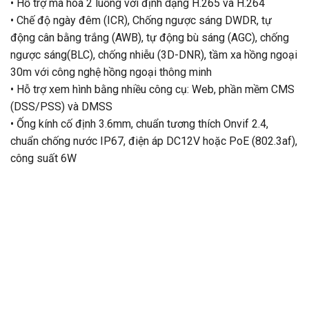
• Hỗ trợ mã hóa 2 luồng với định dạng H.265 và H.264
• Chế độ ngày đêm (ICR), Chống ngược sáng DWDR, tự
động cân bằng trắng (AWB), tự động bù sáng (AGC), chống
ngược sáng(BLC), chống nhiễu (3D-DNR), tầm xa hồng ngoại
30m với công nghệ hồng ngoại thông minh
• Hỗ trợ xem hình bằng nhiều công cụ: Web, phần mềm CMS
(DSS/PSS) và DMSS
• Ống kính cố định 3.6mm, chuẩn tương thích Onvif 2.4,
chuẩn chống nước IP67, điện áp DC12V hoặc PoE (802.3af),
công suất 6W