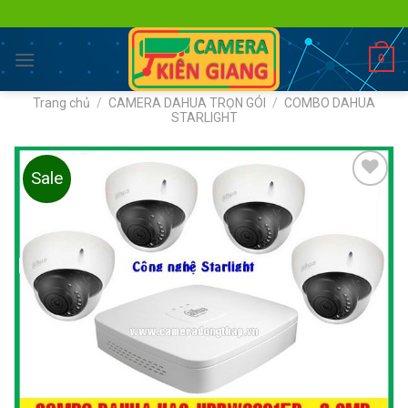
Skip
to
content
0
Trang chủ
/
CAMERA DAHUA TRỌN GÓI
/
COMBO DAHUA
STARLIGHT
Sale
Add to
wishlist