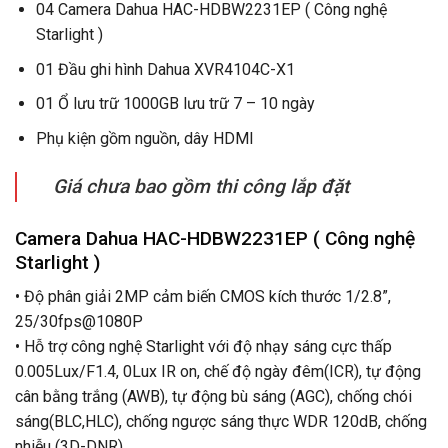
04 Camera Dahua HAC-HDBW2231EP ( Công nghệ
Starlight )
01 Đầu ghi hình Dahua XVR4104C-X1
01 Ổ lưu trữ 1000GB lưu trữ 7 – 10 ngày
Phụ kiện gồm nguồn, dây HDMI
Giá chưa bao gồm thi công lắp đặt
Camera Dahua HAC-HDBW2231EP ( Công nghệ
Starlight )
• Độ phân giải 2MP cảm biến CMOS kích thước 1/2.8”,
25/30fps@1080P
• Hỗ trợ công nghệ Starlight với độ nhạy sáng cực thấp
0.005Lux/F1.4, 0Lux IR on, chế độ ngày đêm(ICR), tự động
cân bằng trắng (AWB), tự động bù sáng (AGC), chống chói
sáng(BLC,HLC), chống ngược sáng thực WDR 120dB, chống
nhiễu (3D-DNR),