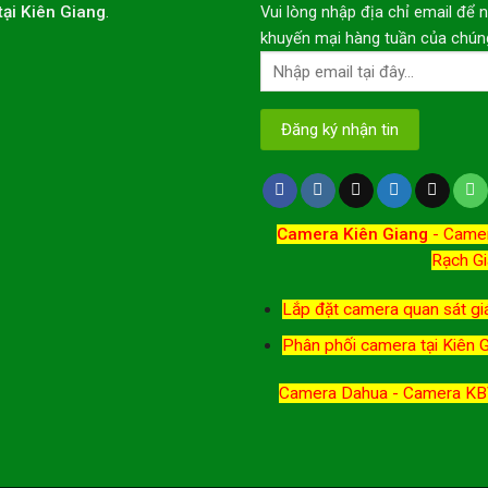
tại Kiên Giang
.
Vui lòng nhập địa chỉ email để 
khuyến mại hàng tuần của chúng
Camera Kiên Giang
-
Camer
Rạch Gi
Lắp đặt camera quan sát giá
Phân phối camera tại Kiên 
Camera Dahua - Camera KBV