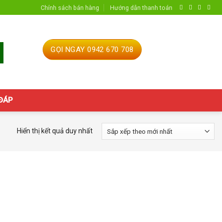
Chính sách bán hàng
Hướng dẫn thanh toán
GỌI NGAY 0942 670 708
 ĐÁP
Hiển thị kết quả duy nhất