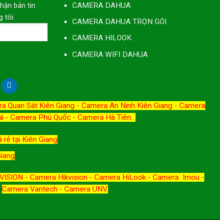
nhận bản tin
CAMERA DAHUA
 tôi:
CAMERA DAHUA TRỌN GÓI
CAMERA HILOOK
CAMERA WIFI DAHUA
a Quan Sát Kiên Giang
-
Camera An Ninh Kiên Giang
-
Camera
á
-
Camera Phú Quốc
-
Camera Hà Tiên
...
 rẻ tại Kiên Giang
Giang
ISION - Camera Hikvision - Camera HiLook - Camera Imou -
Camera Vantech - Camera UNV.