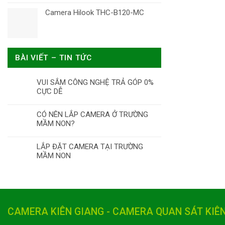
Camera Hilook THC-B120-MC
BÀI VIẾT – TIN TỨC
VUI SẮM CÔNG NGHỆ TRẢ GÓP 0%
CỰC DỄ
CÓ NÊN LẮP CAMERA Ở TRƯỜNG
MẦM NON?
LẮP ĐẶT CAMERA TẠI TRƯỜNG
MẦM NON
CAMERA KIÊN GIANG - CAMERA QUAN SÁT KIÊ