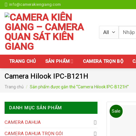
Skip
info@camerakiengiang.com
to
content
Tìm
kiếm:
TRANG CHỦ
SẢN PHẨM
CAMERA TRỌN BỘ
C
Camera Hilook IPC-B121H
Trang chủ
/
Sản phẩm được gắn thẻ “Camera Hilook IPC-B121H”
DANH MỤC SẢN PHẨM
Sale
CAMERA DAHUA
CAMERA DAHUA TRỌN GÓI