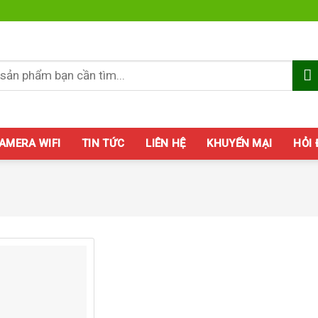
AMERA WIFI
TIN TỨC
LIÊN HỆ
KHUYẾN MẠI
HỎI
Add to
wishlist