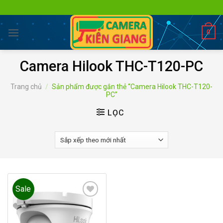
Skip
to
content
0
Camera Hilook THC-T120-PC
Trang chủ
/
Sản phẩm được gắn thẻ “Camera Hilook THC-T120-
PC”
LỌC
Sale
Add to
wishlist