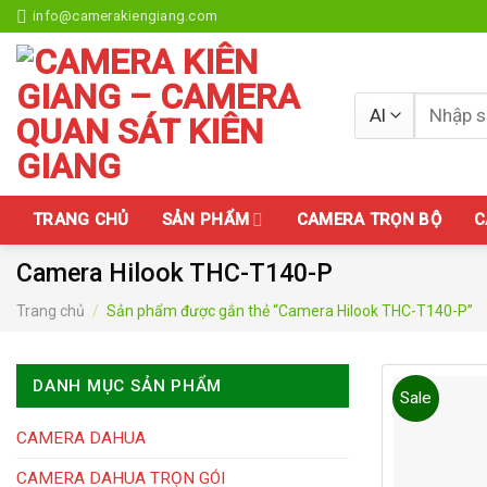
Skip
info@camerakiengiang.com
to
content
Tìm
kiếm:
TRANG CHỦ
SẢN PHẨM
CAMERA TRỌN BỘ
C
Camera Hilook THC-T140-P
Trang chủ
/
Sản phẩm được gắn thẻ “Camera Hilook THC-T140-P”
DANH MỤC SẢN PHẨM
Sale
CAMERA DAHUA
CAMERA DAHUA TRỌN GÓI