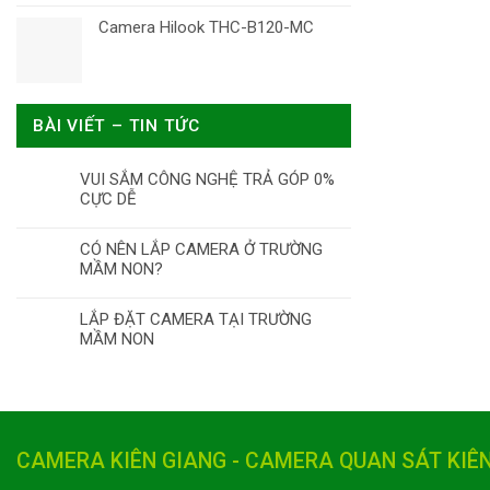
Camera Hilook THC-B120-MC
BÀI VIẾT – TIN TỨC
VUI SẮM CÔNG NGHỆ TRẢ GÓP 0%
CỰC DỄ
CÓ NÊN LẮP CAMERA Ở TRƯỜNG
MẦM NON?
LẮP ĐẶT CAMERA TẠI TRƯỜNG
MẦM NON
CAMERA KIÊN GIANG - CAMERA QUAN SÁT KIÊ