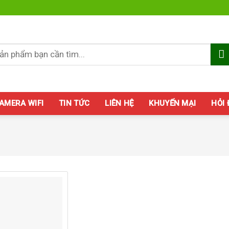
AMERA WIFI
TIN TỨC
LIÊN HỆ
KHUYẾN MẠI
HỎI
Add to
wishlist