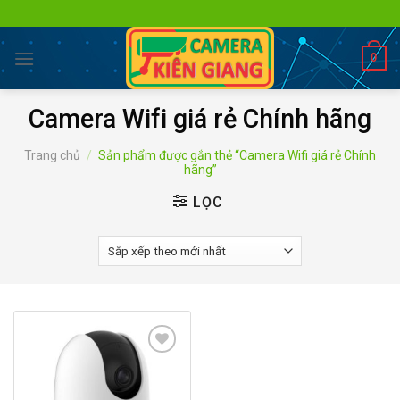
Skip
to
content
0
Camera Wifi giá rẻ Chính hãng
Trang chủ
/
Sản phẩm được gắn thẻ “Camera Wifi giá rẻ Chính
hãng”
LỌC
Add to
wishlist