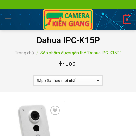
Skip
to
content
0
Dahua IPC-K15P
Trang chủ
/
Sản phẩm được gắn thẻ “Dahua IPC-K15P”
LỌC
Add to
wishlist