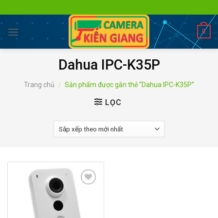
Skip
to
content
0
Dahua IPC-K35P
Trang chủ
/
Sản phẩm được gắn thẻ “Dahua IPC-K35P”
LỌC
Add to
wishlist