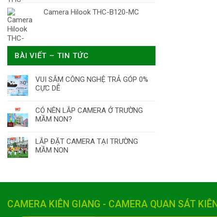
Camera Hilook THC-B120-MC
BÀI VIẾT – TIN TỨC
VUI SẮM CÔNG NGHỆ TRẢ GÓP 0%
CỰC DỄ
CÓ NÊN LẮP CAMERA Ở TRƯỜNG
MẦM NON?
LẮP ĐẶT CAMERA TẠI TRƯỜNG
MẦM NON
CAMERA KIÊN GIANG - CAMERA QUAN SÁT KIÊ