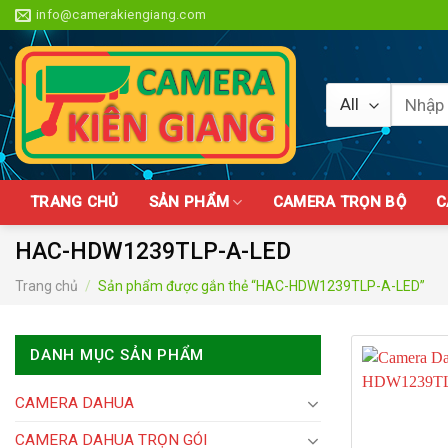
Skip
info@camerakiengiang.com
to
content
Tìm
kiếm:
TRANG CHỦ
SẢN PHẨM
CAMERA TRỌN BỘ
C
HAC-HDW1239TLP-A-LED
Trang chủ
/
Sản phẩm được gắn thẻ “HAC-HDW1239TLP-A-LED”
DANH MỤC SẢN PHẨM
CAMERA DAHUA
CAMERA DAHUA TRỌN GÓI