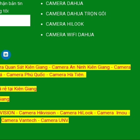
nhận bản tin
CAMERA DAHUA
 tôi:
CAMERA DAHUA TRỌN GÓI
CAMERA HILOOK
CAMERA WIFI DAHUA
a Quan Sát Kiên Giang
-
Camera An Ninh Kiên Giang
-
Camera
á
-
Camera Phú Quốc
-
Camera Hà Tiên
...
 rẻ tại Kiên Giang
Giang
ISION - Camera Hikvision - Camera HiLook - Camera Imou -
Camera Vantech - Camera UNV.