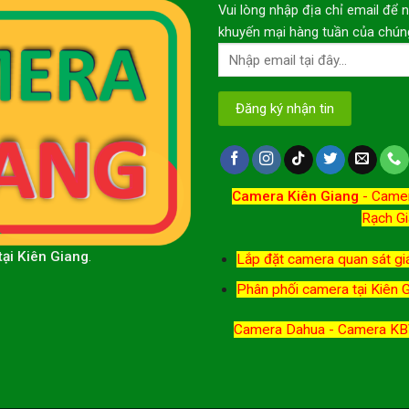
Vui lòng nhập địa chỉ email để 
khuyến mại hàng tuần của chúng
Camera Kiên Giang
-
Camer
Rạch Gi
tại Kiên Giang
.
Lắp đặt camera quan sát giá
Phân phối camera tại Kiên 
Camera Dahua - Camera KBV