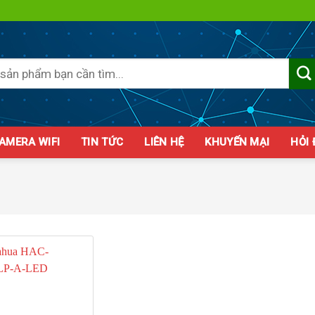
AMERA WIFI
TIN TỨC
LIÊN HỆ
KHUYẾN MẠI
HỎI
Add to
wishlist