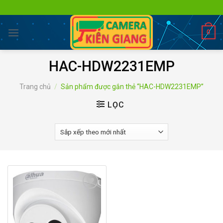
Skip
to
content
0
HAC-HDW2231EMP
Trang chủ
/
Sản phẩm được gắn thẻ “HAC-HDW2231EMP”
LỌC
Add to
wishlist