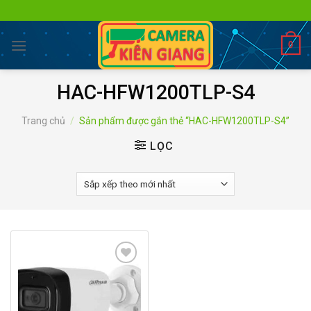
Skip
to
content
0
HAC-HFW1200TLP-S4
Trang chủ
/
Sản phẩm được gắn thẻ “HAC-HFW1200TLP-S4”
LỌC
Add to
wishlist