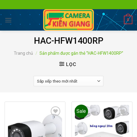
Skip
to
content
0
HAC-HFW1400RP
Trang chủ
/
Sản phẩm được gắn thẻ “HAC-HFW1400RP”
LỌC
Sale
Add to
Add to
wishlist
wishlist