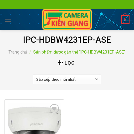
Skip
to
content
0
IPC-HDBW4231EP-ASE
Trang chủ
/
Sản phẩm được gắn thẻ “IPC-HDBW4231EP-ASE”
LỌC
Add to
wishlist