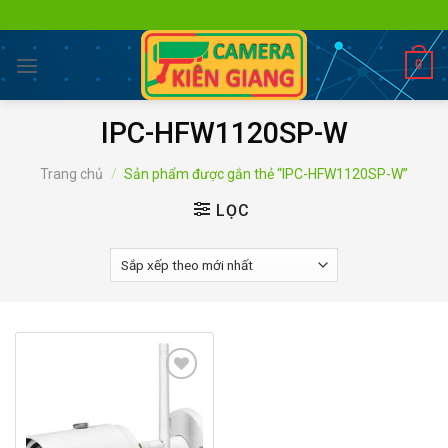
Skip
to
content
0
IPC-HFW1120SP-W
Trang chủ
/
Sản phẩm được gắn thẻ “IPC-HFW1120SP-W”
LỌC
Add to
wishlist