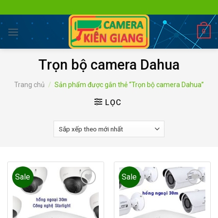
Skip
to
content
0
Trọn bộ camera Dahua
Trang chủ
/
Sản phẩm được gắn thẻ “Trọn bộ camera Dahua”
LỌC
Sale
Sale
Add to
Add to
wishlist
wishlist